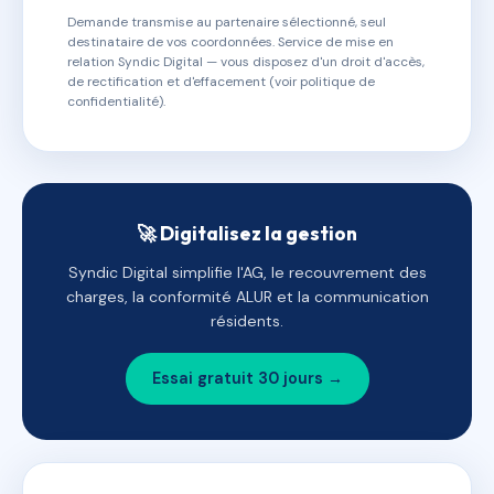
Demande transmise au partenaire sélectionné, seul
destinataire de vos coordonnées. Service de mise en
relation Syndic Digital — vous disposez d'un droit d'accès,
de rectification et d'effacement (voir politique de
confidentialité).
🚀 Digitalisez la gestion
Syndic Digital simplifie l'AG, le recouvrement des
charges, la conformité ALUR et la communication
résidents.
Essai gratuit 30 jours →