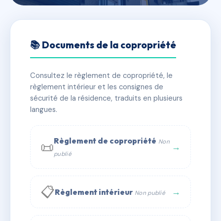
🇫🇷 RFRAC6763619
ALOUETTE
📚 Documents de la copropriété
📍 1 pas damon 42120 LE COTEAU
Consultez le règlement de copropriété, le
✓ Immatriculée
🏠 18 lots
🏗 1 bâtiment(s)
règlement intérieur et les consignes de
sécurité de la résidence, traduits en plusieurs
langues.
📞 Contacter Syndic Digital
💬 WhatsApp
✉ Email
Règlement de copropriété
Non
📜
→
publié
📋
→
Règlement intérieur
Non publié