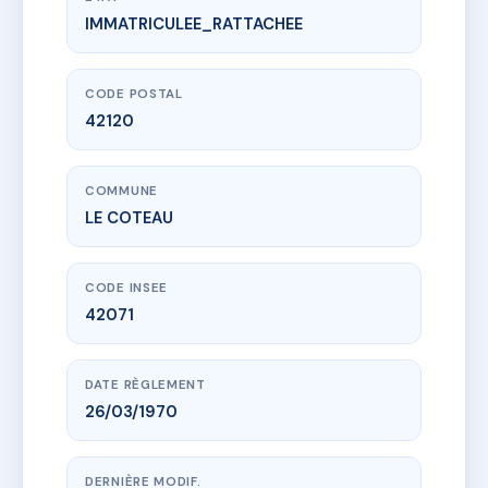
IMMATRICULEE_RATTACHEE
www.vme.plus/AC6763619
ALOUETTE
1 pas damon
42120 LE COTEAU
CODE POSTAL
42120
COMMUNE
LE COTEAU
CODE INSEE
42071
DATE RÈGLEMENT
26/03/1970
DERNIÈRE MODIF.