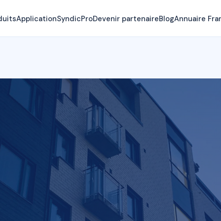
duits
Application
SyndicPro
Devenir partenaire
Blog
Annuaire Fra