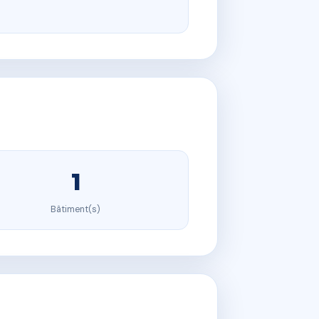
1
Bâtiment(s)