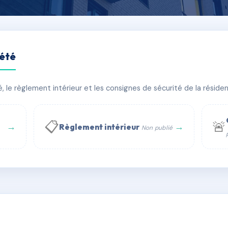
iété
d rue
le règlement intérieur et les consignes de sécurité de la résidenc
timent(s)
📋
🚨
→
→
Règlement intérieur
Non publié
 WhatsApp
✉ Email
té
rue Saint-Honoré, 75001 Paris - Tél. : +33 6 51 11 56 90 - 
AC6780605
🇫🇷
ww.syndic.digital - E-mail : syndic.digital@gmail.c