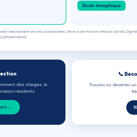
Étude énergétique
eul destinataire de vos coordonnées. Service de mise en relation Syndic Digital
confidentialité).
gestion
📞 Beso
uvrement des charges, la
Trouvez ou devenez un c
cation résidents.
Ré
ours →
N