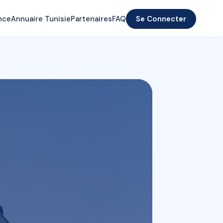
nce
Annuaire Tunisie
Partenaires
FAQ
Se Connecter