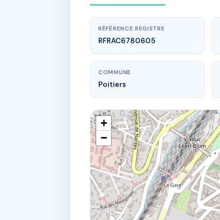
RÉFÉRENCE REGISTRE
RFRAC6780605
COMMUNE
Poitiers
+
−
www.
sd
135 g