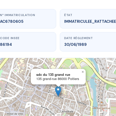
N° IMMATRICULATION
ÉTAT
AC6780605
IMMATRICULEE_RATTACHEE
CODE INSEE
DATE RÈGLEMENT
86194
30/06/1989
×
vme.plus/AC6780605
sdc du 135 grand rue
135 grand-rue 86000 Poitiers
c du 135 grand rue
rand-rue
86000 Poitiers