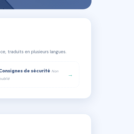
e, traduits en plusieurs langues.
Consignes de sécurité
Non
→
publié
web :
om