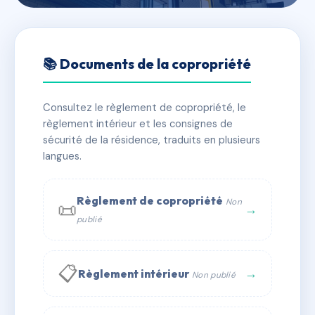
🇫🇷 RFRAC6782767
129-147 Cour de l'horloge
📚 Documents de la copropriété
📍 129 cour de l'horloge 44150 Ancenis
Consultez le règlement de copropriété, le
✓ Immatriculée
🏠 91 lots
🏗 2 bâtiment(s)
règlement intérieur et les consignes de
sécurité de la résidence, traduits en plusieurs
langues.
📞 Contacter Syndic Digital
💬 WhatsApp
✉ Email
Règlement de copropriété
Non
📜
→
publié
📋
→
Règlement intérieur
Non publié