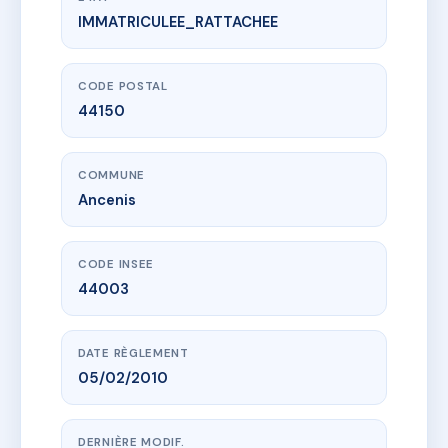
IMMATRICULEE_RATTACHEE
www.vme.plus/AC6782767
129-147 Cour de l'horloge
129 cour de l'horloge
44150 Ancenis
CODE POSTAL
44150
COMMUNE
Ancenis
CODE INSEE
44003
DATE RÈGLEMENT
05/02/2010
DERNIÈRE MODIF.