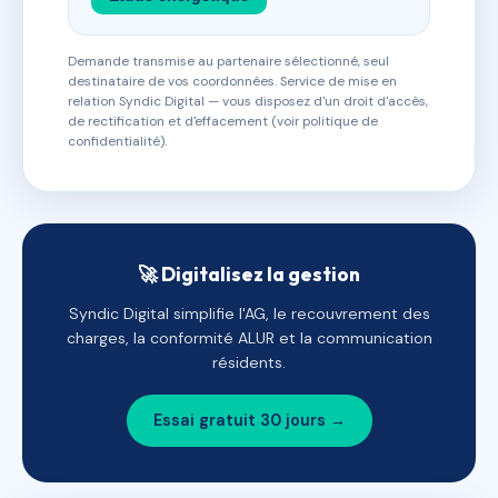
Demande transmise au partenaire sélectionné, seul
destinataire de vos coordonnées. Service de mise en
relation Syndic Digital — vous disposez d'un droit d'accès,
de rectification et d'effacement (voir politique de
confidentialité).
🚀 Digitalisez la gestion
Syndic Digital simplifie l'AG, le recouvrement des
charges, la conformité ALUR et la communication
résidents.
Essai gratuit 30 jours →