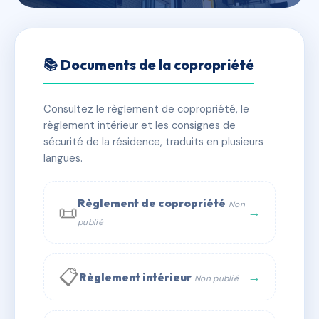
🇫🇷 RFRAC6804215
DU REVE (002)
📚 Documents de la copropriété
📍 15 av napee 93420 Villepinte
Consultez le règlement de copropriété, le
✓ Immatriculée
🏠 27 lots
🏗 1 bâtiment(s)
règlement intérieur et les consignes de
sécurité de la résidence, traduits en plusieurs
langues.
📞 Contacter Syndic Digital
💬 WhatsApp
✉ Email
Règlement de copropriété
Non
📜
→
publié
📋
→
Règlement intérieur
Non publié