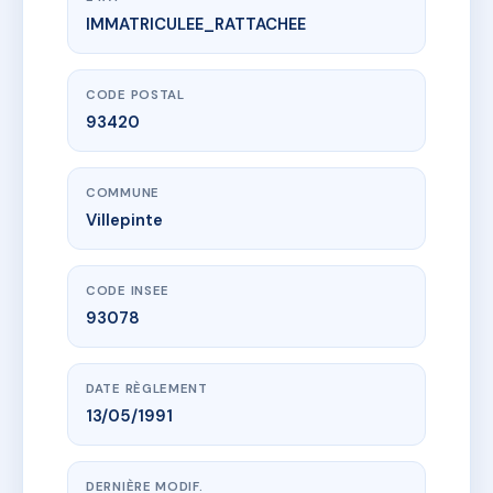
IMMATRICULEE_RATTACHEE
www.vme.plus/AC6804215
DU REVE (002)
15 av napee
93420 Villepinte
CODE POSTAL
93420
COMMUNE
Villepinte
CODE INSEE
93078
DATE RÈGLEMENT
13/05/1991
DERNIÈRE MODIF.