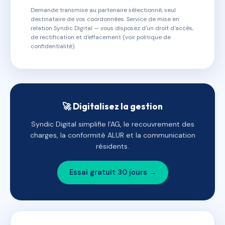
Demande transmise au partenaire sélectionné, seul
destinataire de vos coordonnées. Service de mise en
relation Syndic Digital — vous disposez d'un droit d'accès,
de rectification et d'effacement (voir politique de
confidentialité).
🚀 Digitalisez la gestion
Syndic Digital simplifie l'AG, le recouvrement des
charges, la conformité ALUR et la communication
résidents.
Essai gratuit 30 jours →