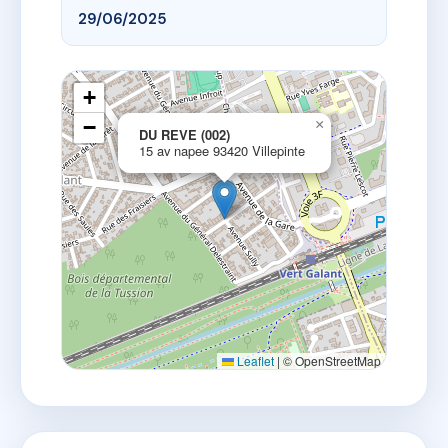
29/06/2025
+
−
×
DU REVE (002)
15 av napee 93420 Villepinte
Leaflet
|
© OpenStreetMap