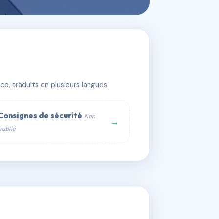
e, traduits en plusieurs langues.
Consignes de sécurité
Non
→
publié
web :
om