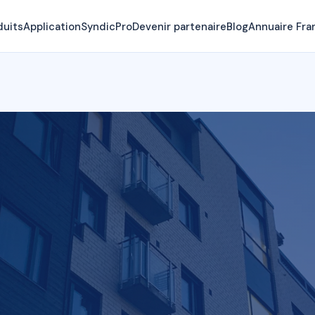
duits
Application
SyndicPro
Devenir partenaire
Blog
Annuaire Fra