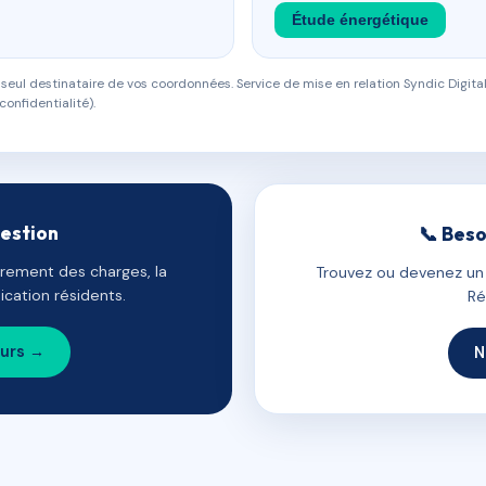
Étude énergétique
eul destinataire de vos coordonnées. Service de mise en relation Syndic Digital
confidentialité).
gestion
📞 Beso
uvrement des charges, la
Trouvez ou devenez un c
cation résidents.
Ré
ours →
N