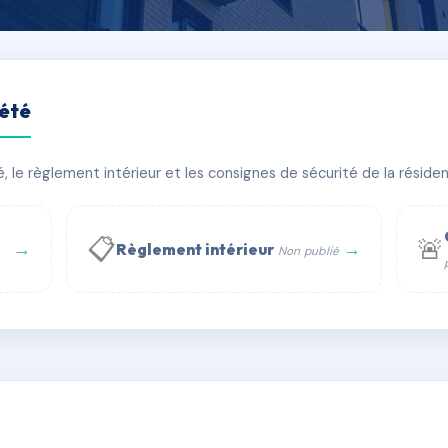
iété
(013)
le règlement intérieur et les consignes de sécurité de la résidenc
âtiment(s)
📋
🚨
→
→
Règlement intérieur
Non publié
 WhatsApp
✉ Email
té
rue Saint-Honoré, 75001 Paris - Tél. : +33 6 51 11 56 90 - 
AC6809347
🇫🇷
ww.syndic.digital - E-mail : syndic.digital@gmail.c