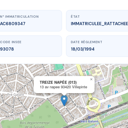
N° IMMATRICULATION
ÉTAT
AC6809347
IMMATRICULEE_RATTACHEE
CODE INSEE
DATE RÈGLEMENT
93078
18/03/1994
×
vme.plus/AC6809347
TREIZE NAPÉE (013)
13 av napee 93420 Villepinte
REIZE NAPÉE (013)
 napee
93420 Villepinte