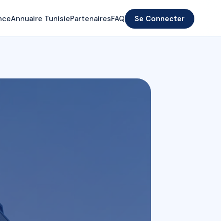
nce
Annuaire Tunisie
Partenaires
FAQ
Se Connecter