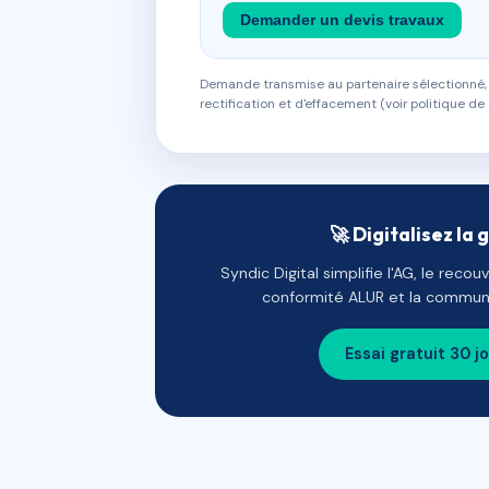
Demander un devis travaux
Demande transmise au partenaire sélectionné, s
rectification et d'effacement (voir politique de 
🚀 Digitalisez la 
Syndic Digital simplifie l'AG, le reco
conformité ALUR et la communi
Essai gratuit 30 j