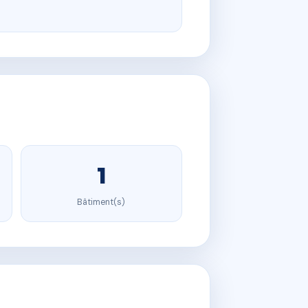
1
Bâtiment(s)