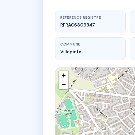
RÉFÉRENCE REGISTRE
RFRAC6809347
COMMUNE
Villepinte
+
−
www.
T
13 av