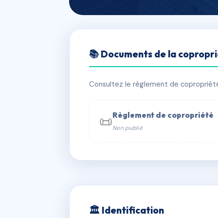
🇫🇷 RFRAC6809347
📚 Documents de la copropr
TREIZE NAPÉE 
📍 13 av napee 93420 Villepinte
Consultez le règlement de copropriété, 
✓ Immatriculée
🏠 23 lots
🏗 1 b
Règlement de copropriété
📜
Non publié
📞 Contacter Syndic Digital

Coproprié
229 
N°
w
🏛 Identification