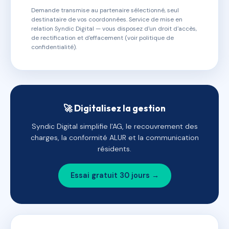
Demande transmise au partenaire sélectionné, seul
destinataire de vos coordonnées. Service de mise en
relation Syndic Digital — vous disposez d'un droit d'accès,
de rectification et d'effacement (voir politique de
confidentialité).
🚀 Digitalisez la gestion
Syndic Digital simplifie l'AG, le recouvrement des
charges, la conformité ALUR et la communication
résidents.
Essai gratuit 30 jours →