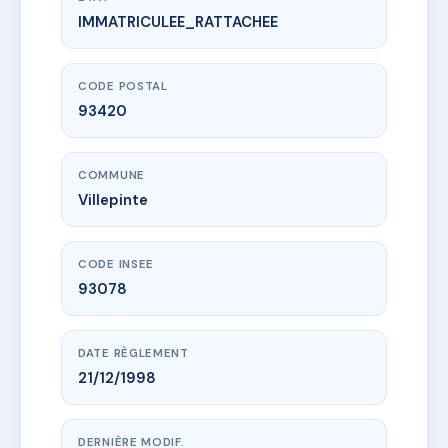
IMMATRICULEE_RATTACHEE
www.vme.plus/AC6809917
NYMPHES RÉSIDENCE (021)
21 av de la gare
93420 Villepinte
CODE POSTAL
93420
COMMUNE
Villepinte
CODE INSEE
93078
DATE RÈGLEMENT
21/12/1998
DERNIÈRE MODIF.