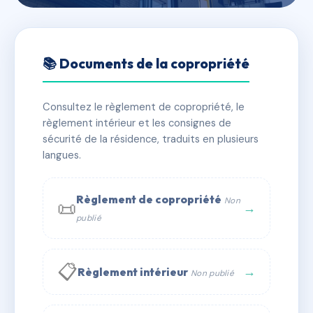
🇫🇷 RFRAC6809917
NYMPHES RÉSIDENCE (021)
📚 Documents de la copropriété
📍 21 av de la gare 93420 Villepinte
Consultez le règlement de copropriété, le
✓ Immatriculée
🏠 34 lots
🏗 1 bâtiment(s)
règlement intérieur et les consignes de
sécurité de la résidence, traduits en plusieurs
langues.
📞 Contacter Syndic Digital
💬 WhatsApp
✉ Email
Règlement de copropriété
Non
📜
→
publié
📋
→
Règlement intérieur
Non publié