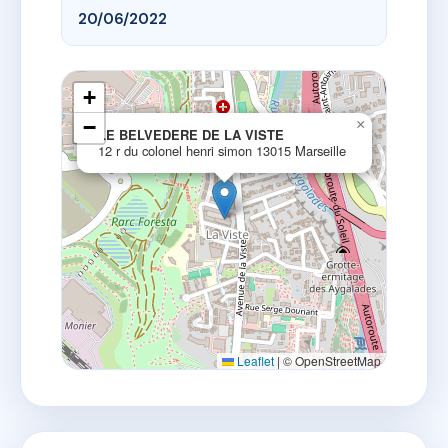
20/06/2022
+
−
×
LE BELVEDERE DE LA VISTE
12 r du colonel henri simon 13015 Marseille
Leaflet
|
© OpenStreetMap