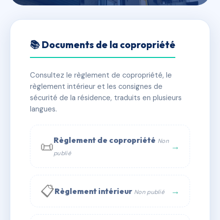
🇫🇷 RFRAC6814453
LE BELVEDERE DE LA VISTE
📚 Documents de la copropriété
📍 12 r du colonel henri simon 13015 Marseille
Consultez le règlement de copropriété, le
✓ Immatriculée
🏠 143 lots
🏗 1 bâtiment(s)
règlement intérieur et les consignes de
sécurité de la résidence, traduits en plusieurs
langues.
📞 Contacter Syndic Digital
💬 WhatsApp
✉ Email
Règlement de copropriété
Non
📜
→
publié
📋
→
Règlement intérieur
Non publié