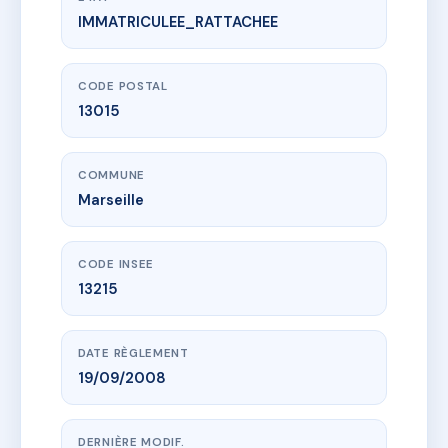
IMMATRICULEE_RATTACHEE
www.vme.plus/AC6814453
LE BELVEDERE DE LA VISTE
12 r du colonel henri simon
13015 Marseille
CODE POSTAL
13015
COMMUNE
Marseille
CODE INSEE
13215
DATE RÈGLEMENT
19/09/2008
DERNIÈRE MODIF.