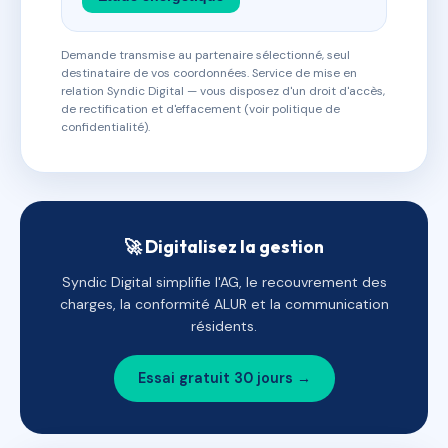
Demande transmise au partenaire sélectionné, seul
destinataire de vos coordonnées. Service de mise en
relation Syndic Digital — vous disposez d'un droit d'accès,
de rectification et d'effacement (voir politique de
confidentialité).
🚀 Digitalisez la gestion
Syndic Digital simplifie l'AG, le recouvrement des
charges, la conformité ALUR et la communication
résidents.
Essai gratuit 30 jours →