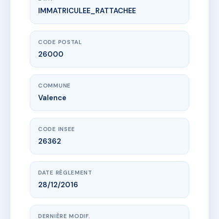
IMMATRICULEE_RATTACHEE
www.vme.plus/AC6822456
6 AVENUE VICTOR HUGO
6 av victor hugo
26000 Valence
CODE POSTAL
26000
COMMUNE
Valence
CODE INSEE
26362
DATE RÈGLEMENT
28/12/2016
DERNIÈRE MODIF.