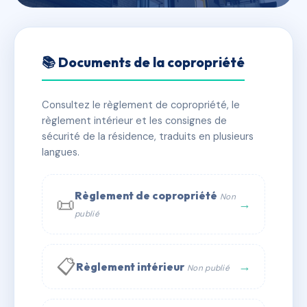
🇫🇷 RFRAC6822456
6 AVENUE VICTOR HUGO
📚 Documents de la copropriété
📍 6 av victor hugo 26000 Valence
Consultez le règlement de copropriété, le
✓ Immatriculée
🏠 10 lots
🏗 1 bâtiment(s)
règlement intérieur et les consignes de
sécurité de la résidence, traduits en plusieurs
langues.
📞 Contacter Syndic Digital
💬 WhatsApp
✉ Email
Règlement de copropriété
Non
📜
→
publié
📋
→
Règlement intérieur
Non publié