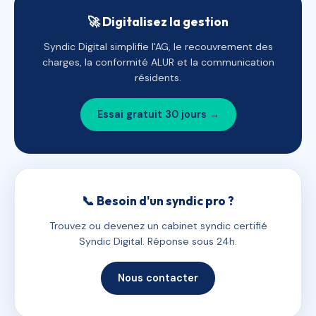
🚀 Digitalisez la gestion
Syndic Digital simplifie l'AG, le recouvrement des
charges, la conformité ALUR et la communication
résidents.
Essai gratuit 30 jours →
📞 Besoin d'un syndic pro ?
Trouvez ou devenez un cabinet syndic certifié
Syndic Digital. Réponse sous 24h.
Nous contacter