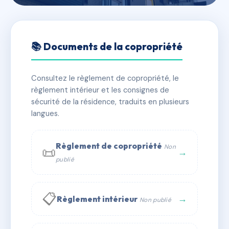
🇫🇷 RFRAC6823512
LES ARBOUSIERS - MS63879
📚 Documents de la copropriété
📍 18 av de la liberation 60260 LAMORLAYE
Consultez le règlement de copropriété, le
✓ Immatriculée
🏠 45 lots
🏗 2 bâtiment(s)
règlement intérieur et les consignes de
sécurité de la résidence, traduits en plusieurs
langues.
📞 Contacter Syndic Digital
💬 WhatsApp
✉ Email
Règlement de copropriété
Non
📜
→
publié
📋
→
Règlement intérieur
Non publié