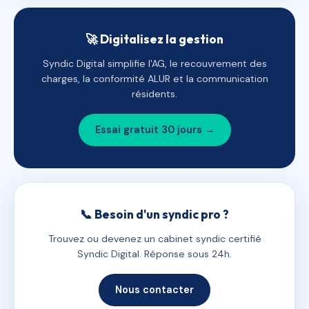
🚀 Digitalisez la gestion
Syndic Digital simplifie l'AG, le recouvrement des
charges, la conformité ALUR et la communication
résidents.
Essai gratuit 30 jours →
📞 Besoin d'un syndic pro ?
Trouvez ou devenez un cabinet syndic certifié
Syndic Digital. Réponse sous 24h.
Nous contacter