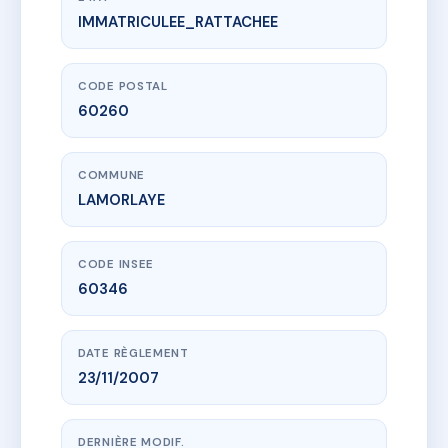
IMMATRICULEE_RATTACHEE
www.vme.plus/AC6823512
LES ARBOUSIERS - MS63879
18 av de la liberation
60260 LAMORLAYE
CODE POSTAL
60260
COMMUNE
LAMORLAYE
CODE INSEE
60346
DATE RÈGLEMENT
23/11/2007
DERNIÈRE MODIF.