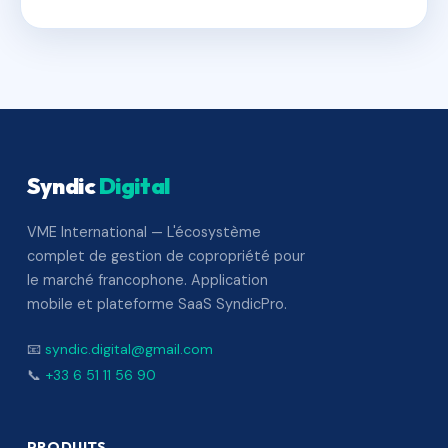
Syndic
Digital
VME International — L'écosystème
complet de gestion de copropriété pour
le marché francophone. Application
mobile et plateforme SaaS SyndicPro.
📧
syndic.digital@gmail.com
📞
+33 6 51 11 56 90
PRODUITS