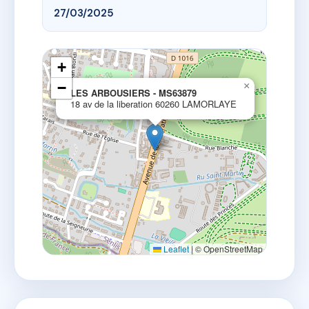
27/03/2025
+
−
×
LES ARBOUSIERS - MS63879
18 av de la liberation 60260 LAMORLAYE
Leaflet
|
© OpenStreetMap