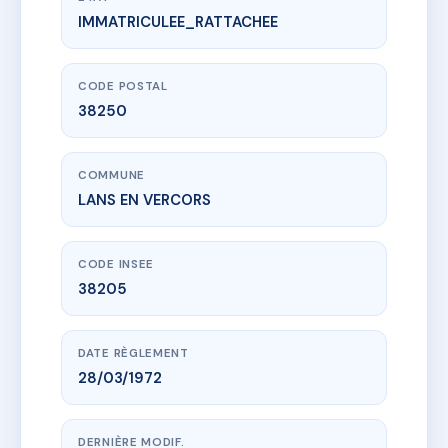
IMMATRICULEE_RATTACHEE
www.vme.plus/AC6823777
GOLF V - MS30615
920 rte des herauds
38250 LANS EN VERCORS
CODE POSTAL
38250
COMMUNE
LANS EN VERCORS
CODE INSEE
38205
DATE RÈGLEMENT
28/03/1972
DERNIÈRE MODIF.