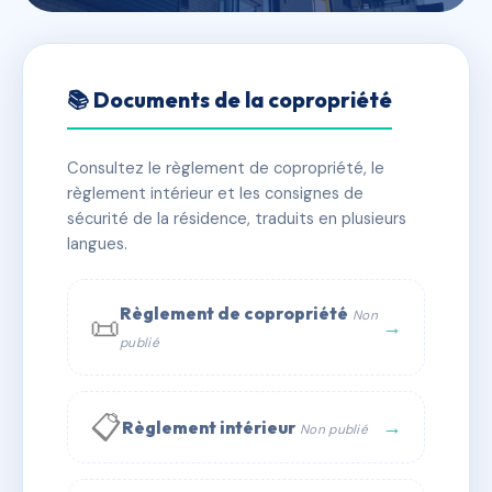
🇫🇷 RFRAC6823777
GOLF V - MS30615
📚 Documents de la copropriété
📍 920 rte des herauds 38250 LANS EN VERCORS
Consultez le règlement de copropriété, le
✓ Immatriculée
🏠 4 lots
🏗 1 bâtiment(s)
règlement intérieur et les consignes de
sécurité de la résidence, traduits en plusieurs
langues.
📞 Contacter Syndic Digital
💬 WhatsApp
✉ Email
Règlement de copropriété
Non
📜
→
publié
📋
→
Règlement intérieur
Non publié