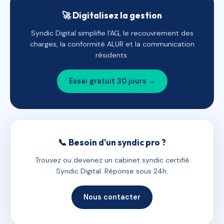
🚀 Digitalisez la gestion
Syndic Digital simplifie l'AG, le recouvrement des
charges, la conformité ALUR et la communication
résidents.
Essai gratuit 30 jours →
📞 Besoin d'un syndic pro ?
Trouvez ou devenez un cabinet syndic certifié
Syndic Digital. Réponse sous 24h.
Nous contacter