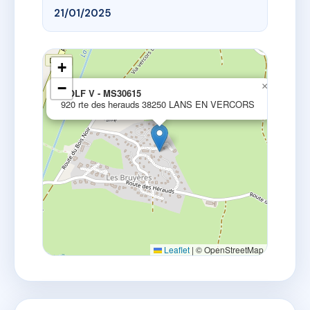
21/01/2025
+
−
×
GOLF V - MS30615
920 rte des herauds 38250 LANS EN VERCORS
Leaflet
|
© OpenStreetMap