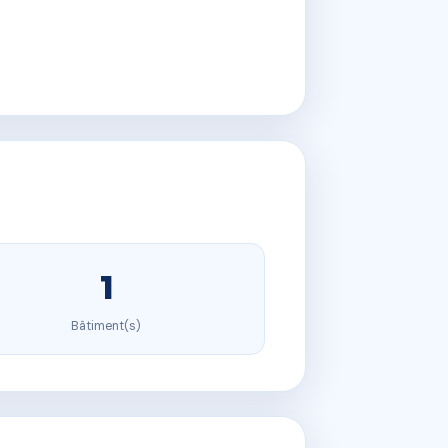
1
Bâtiment(s)