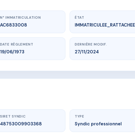
N° IMMATRICULATION
ÉTAT
AC6833008
IMMATRICULEE_RATTACHEE
DATE RÈGLEMENT
DERNIÈRE MODIF.
19/06/1973
27/11/2024
ww.vme.plus/AC6833008
ONTANIERES III - MS30618
DES HERAUDS
38250 LANS EN VERCORS
SIRET SYNDIC
TYPE
48753009903368
Syndic professionnel