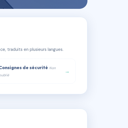
e, traduits en plusieurs langues.
Consignes de sécurité
Non
→
publié
web :
om