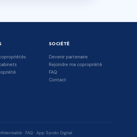
S
SOCIÉTÉ
copropriétés
Devenir partenaire
cabinets
Rejoindre ma copropriété
ropriété
FAQ
Contact
fidentialité
·
FAQ
·
App Syndic Digital