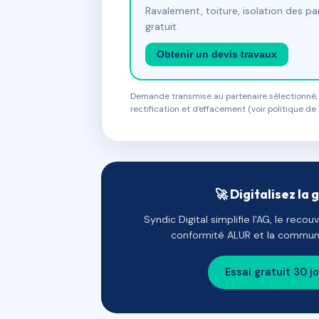
Ravalement, toiture, isolation des p
gratuit.
Obtenir un devis travaux
Demande transmise au partenaire sélectionné, s
rectification et d'effacement (voir politique de 
🚀 Digitalisez la 
Syndic Digital simplifie l'AG, le reco
conformité ALUR et la communi
Essai gratuit 30 j