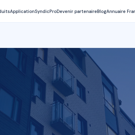
duits
Application
SyndicPro
Devenir partenaire
Blog
Annuaire Fra