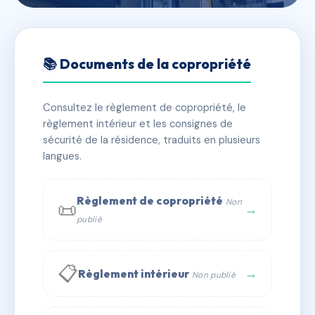
🇫🇷 RFRAC6905376
20 RUE DE LA REPUBLIQUE
📚 Documents de la copropriété
📍 20 r de la republique 13400 Aubagne
Consultez le règlement de copropriété, le
✓ Immatriculée
🏠 6 lots
🏗 1 bâtiment(s)
règlement intérieur et les consignes de
sécurité de la résidence, traduits en plusieurs
langues.
📞 Contacter Syndic Digital
💬 WhatsApp
✉ Email
Règlement de copropriété
Non
📜
→
publié
📋
→
Règlement intérieur
Non publié