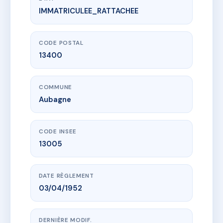
IMMATRICULEE_RATTACHEE
www.vme.plus/AC6905376
20 RUE DE LA REPUBLIQUE
20 r de la republique
13400 Aubagne
CODE POSTAL
13400
COMMUNE
Aubagne
CODE INSEE
13005
DATE RÈGLEMENT
03/04/1952
DERNIÈRE MODIF.