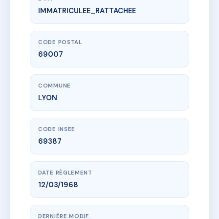
IMMATRICULEE_RATTACHEE
www.vme.plus/AC7166135
8 AVENUE JEAN JAURES
8 Avenue Jean Jaurès
69007 LYON
CODE POSTAL
69007
COMMUNE
LYON
CODE INSEE
69387
DATE RÈGLEMENT
12/03/1968
DERNIÈRE MODIF.