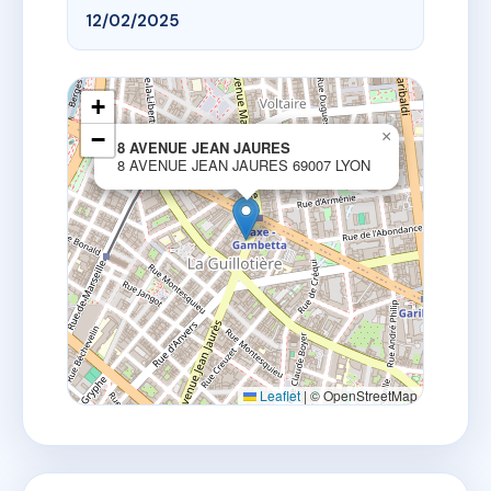
12/02/2025
+
−
×
8 AVENUE JEAN JAURES
8 AVENUE JEAN JAURES 69007 LYON
Leaflet
|
© OpenStreetMap