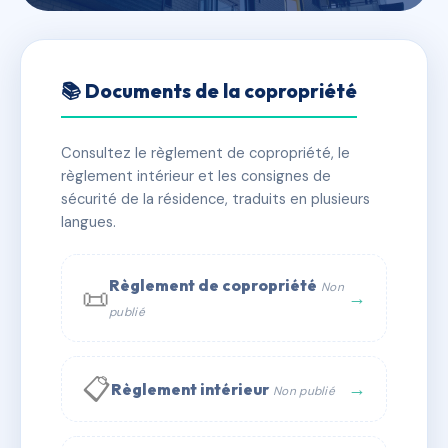
🇫🇷 RFRAC7166135
8 AVENUE JEAN JAURES
📚 Documents de la copropriété
📍 8 AVENUE JEAN JAURES 69007 LYON
Consultez le règlement de copropriété, le
✓ Immatriculée
🏠 49 lots
🏗 1 bâtiment(s)
règlement intérieur et les consignes de
sécurité de la résidence, traduits en plusieurs
langues.
📞 Contacter Syndic Digital
💬 WhatsApp
✉ Email
Règlement de copropriété
Non
📜
→
publié
📋
→
Règlement intérieur
Non publié