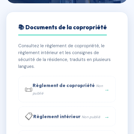
🇫🇷 RFRAC7632433
VILLA EMILIE
📚 Documents de la copropriété
📍 15 r des maures 83120 Sainte-Maxime
Consultez le règlement de copropriété, le
✓ Immatriculée
🏠 12 lots
🏗 1 bâtiment(s)
règlement intérieur et les consignes de
sécurité de la résidence, traduits en plusieurs
langues.
📞 Contacter Syndic Digital
💬 WhatsApp
✉ Email
Règlement de copropriété
Non
📜
→
publié
📋
→
Règlement intérieur
Non publié