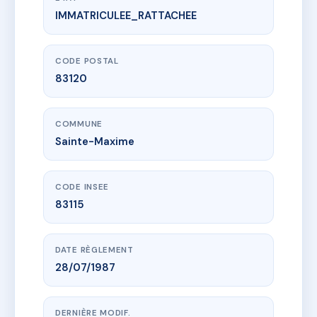
IMMATRICULEE_RATTACHEE
www.vme.plus/AC7632433
VILLA EMILIE
15 r des maures
83120 Sainte-Maxime
CODE POSTAL
83120
COMMUNE
Sainte-Maxime
CODE INSEE
83115
DATE RÈGLEMENT
28/07/1987
DERNIÈRE MODIF.