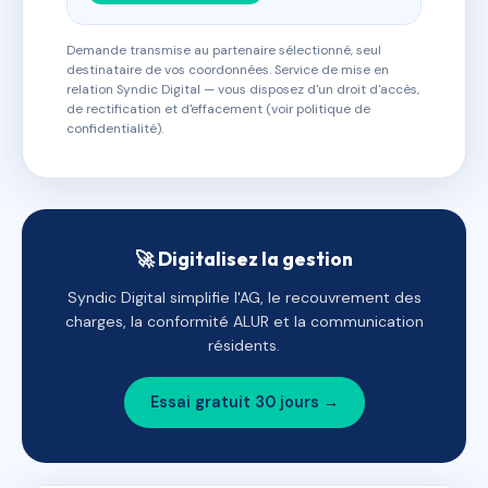
Demande transmise au partenaire sélectionné, seul
destinataire de vos coordonnées. Service de mise en
relation Syndic Digital — vous disposez d'un droit d'accès,
de rectification et d'effacement (voir politique de
confidentialité).
🚀 Digitalisez la gestion
Syndic Digital simplifie l'AG, le recouvrement des
charges, la conformité ALUR et la communication
résidents.
Essai gratuit 30 jours →