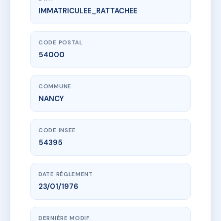
IMMATRICULEE_RATTACHEE
www.vme.plus/AC7995699
33 RUE ARISTIDE BRIAND
33 r aristide briand
54000 NANCY
CODE POSTAL
54000
COMMUNE
NANCY
CODE INSEE
54395
DATE RÈGLEMENT
23/01/1976
DERNIÈRE MODIF.