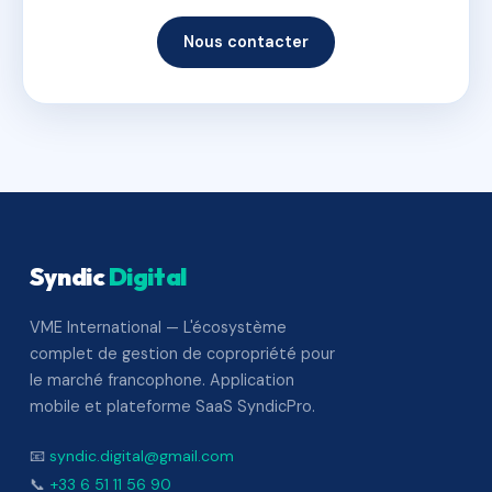
Nous contacter
Syndic
Digital
VME International — L'écosystème
complet de gestion de copropriété pour
le marché francophone. Application
mobile et plateforme SaaS SyndicPro.
📧
syndic.digital@gmail.com
📞
+33 6 51 11 56 90