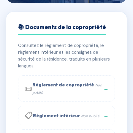
🇫🇷 RFRAC7995699
33 RUE ARISTIDE BRIAND
📚 Documents de la copropriété
📍 33 r aristide briand 54000 NANCY
Consultez le règlement de copropriété, le
✓ Immatriculée
🏠 61 lots
🏗 1 bâtiment(s)
règlement intérieur et les consignes de
sécurité de la résidence, traduits en plusieurs
langues.
📞 Contacter Syndic Digital
💬 WhatsApp
✉ Email
Règlement de copropriété
Non
📜
→
publié
📋
→
Règlement intérieur
Non publié