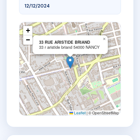
12/12/2024
+
−
×
33 RUE ARISTIDE BRIAND
33 r aristide briand 54000 NANCY
Leaflet
|
© OpenStreetMap