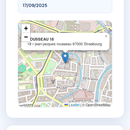
17/09/2025
+
−
×
ROUSSEAU 18
18 r jean-jacques rousseau 67000 Strasbourg
Leaflet
|
© OpenStreetMap