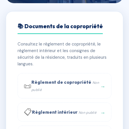
🇫🇷 RFRAC8926461
ROUSSEAU 18
📚 Documents de la copropriété
📍 18 r jean-jacques rousseau 67000 Strasbourg
Consultez le règlement de copropriété, le
✓ Immatriculée
🏠 11 lots
🏗 1 bâtiment(s)
règlement intérieur et les consignes de
sécurité de la résidence, traduits en plusieurs
langues.
📞 Contacter Syndic Digital
💬 WhatsApp
✉ Email
Règlement de copropriété
Non
📜
→
publié
📋
→
Règlement intérieur
Non publié