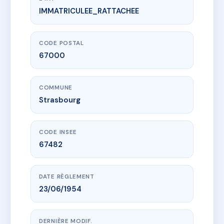
IMMATRICULEE_RATTACHEE
www.vme.plus/AC8926461
ROUSSEAU 18
18 r jean-jacques rousseau
67000 Strasbourg
CODE POSTAL
67000
COMMUNE
Strasbourg
CODE INSEE
67482
DATE RÈGLEMENT
23/06/1954
DERNIÈRE MODIF.