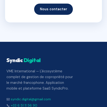
Nous contacter
Syndic
Digital
VME International — L'écosystème
complet de gestion de copropriété pour
le marché francophone. Application
mobile et plateforme SaaS SyndicPro.
📧
syndic.digital@gmail.com
📞
+33 6 51 11 56 90