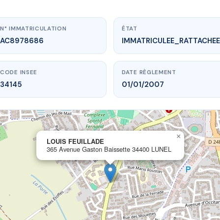
N° IMMATRICULATION
ÉTAT
AC8978686
IMMATRICULEE_RATTACHEE
CODE INSEE
DATE RÈGLEMENT
34145
01/01/2007
×
.vme.plus/AC8978686
LOUIS FEUILLADE
365 Avenue Gaston Baissette 34400 LUNEL
LOUIS FEUILLADE
Gaston Baissette
34400 LUNEL