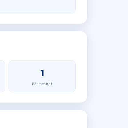
1
Bâtiment(s)