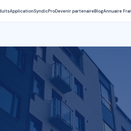
duits
Application
SyndicPro
Devenir partenaire
Blog
Annuaire Fra