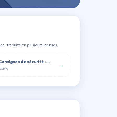
e, traduits en plusieurs langues.
Consignes de sécurité
Non
→
publié
web :
om