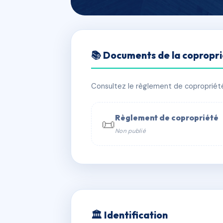
🇫🇷 RFRAC8978686
📚 Documents de la copropr
LOUIS FEUILL
📍 365 Avenue Gaston Baissette 3
Consultez le règlement de copropriété, 
✓ Immatriculée
🏠 48 lots
🏗 1 
Règlement de copropriété
📜
Non publié
📞 Contacter Syndic Digital

Coproprié
229 
N°
w
🏛 Identification