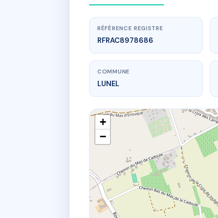
RÉFÉRENCE REGISTRE
RFRAC8978686
COMMUNE
LUNEL
+
−
www
365 Avenue 