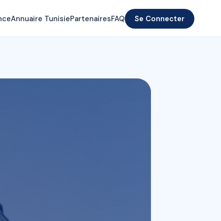
nce
Annuaire Tunisie
Partenaires
FAQ
Se Connecter