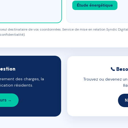
Étude énergétique
eul destinataire de vos coordonnées. Service de mise en relation Syndic Digital
confidentialité).
gestion
📞 Beso
uvrement des charges, la
Trouvez ou devenez un c
cation résidents.
Ré
ours →
N