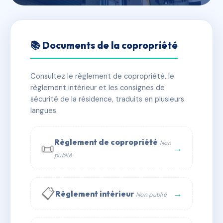
🇫🇷 RFRAC9227323
SDC 3 rue Buffon 92600
📚 Documents de la copropriété
Asnières-sur-Seine
Consultez le règlement de copropriété, le
📍 3 r buffon 92600 Asnières-sur-Seine
règlement intérieur et les consignes de
✓ Immatriculée
🏠 12 lots
🏗 1 bâtiment(s)
sécurité de la résidence, traduits en plusieurs
langues.
📞 Contacter Syndic Digital
💬 WhatsApp
Règlement de copropriété
Non
📜
✉ Email
→
publié
📋
→
Règlement intérieur
Non publié