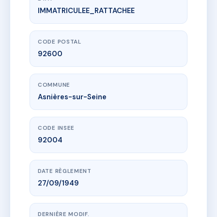
IMMATRICULEE_RATTACHEE
www.vme.plus/AC9227323
SDC 3 rue Buffon 92600 Asnières-sur-Seine
3 r buffon
92600 Asnières-sur-Seine
CODE POSTAL
92600
COMMUNE
Asnières-sur-Seine
CODE INSEE
92004
DATE RÈGLEMENT
27/09/1949
DERNIÈRE MODIF.