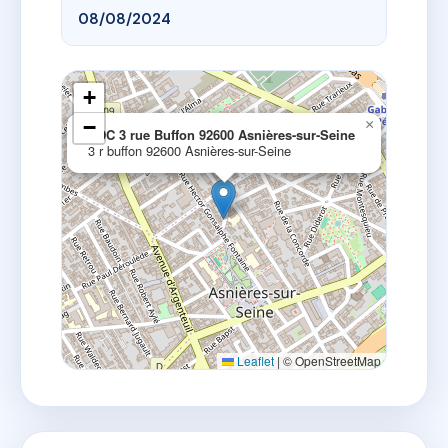
08/08/2024
+
−
×
SDC 3 rue Buffon 92600 Asnières-sur-Seine
3 r buffon 92600 Asnières-sur-Seine
Leaflet
|
© OpenStreetMap