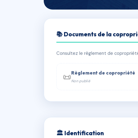
🇫🇷 RFRAC9252636
📚 Documents de la copropr
13 RUE POUTE
📍 13 r pouteau 69001 LYON
Consultez le règlement de copropriété, 
⚠ IMMATRICULEE_RATTACHEMENT_EX
Règlement de copropriété
📜
Non publié
📞 Contacter Syndic Digital

Coproprié
229 
N°
w
🏛 Identification