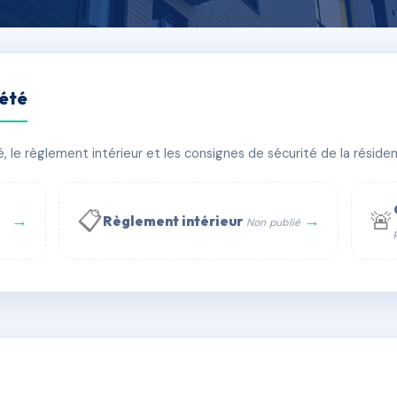
iété
AU
le règlement intérieur et les consignes de sécurité de la résidenc
PIRE
🏠 22 lots
🏗 1 bâtiment(s)
📋
🚨
→
→
Règlement intérieur
Non publié
 WhatsApp
✉ Email
té
rue Saint-Honoré, 75001 Paris - Tél. : +33 6 51 11 56 90 - 
AC9252636
🇫🇷
ww.syndic.digital - E-mail : syndic.digital@gmail.c