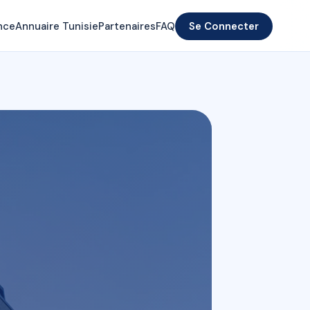
nce
Annuaire Tunisie
Partenaires
FAQ
Se Connecter