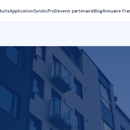
duits
Application
SyndicPro
Devenir partenaire
Blog
Annuaire Fra