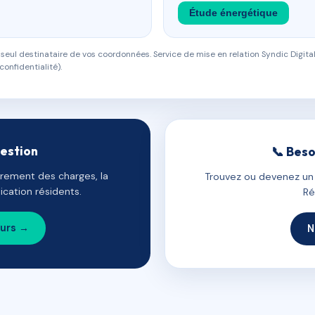
Étude énergétique
eul destinataire de vos coordonnées. Service de mise en relation Syndic Digital
confidentialité).
gestion
📞 Beso
uvrement des charges, la
Trouvez ou devenez un c
cation résidents.
Ré
ours →
N