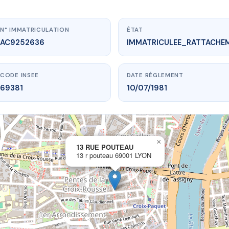
N° IMMATRICULATION
ÉTAT
AC9252636
IMMATRICULEE_RATTACHE
CODE INSEE
DATE RÈGLEMENT
69381
10/07/1981
×
vme.plus/AC9252636
13 RUE POUTEAU
13 r pouteau 69001 LYON
13 RUE POUTEAU
r pouteau
69001 LYON