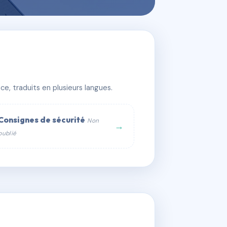
e, traduits en plusieurs langues.
Consignes de sécurité
Non
→
publié
web :
om