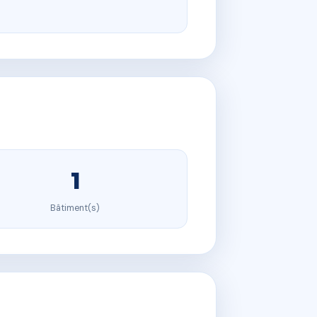
1
Bâtiment(s)