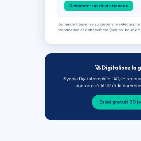
Demander un devis travaux
Demande transmise au partenaire sélectionné, s
rectification et d'effacement (voir politique de 
🚀 Digitalisez la 
Syndic Digital simplifie l'AG, le reco
conformité ALUR et la communi
Essai gratuit 30 j