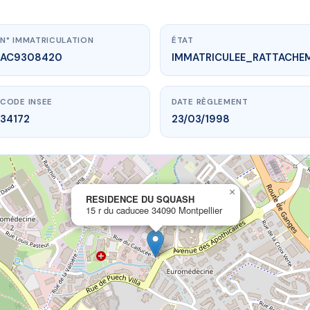
N° IMMATRICULATION
ÉTAT
AC9308420
IMMATRICULEE_RATTACHE
CODE INSEE
DATE RÈGLEMENT
34172
23/03/1998
×
vme.plus/AC9308420
RESIDENCE DU SQUASH
15 r du caducee 34090 Montpellier
IDENCE DU SQUASH
caducee
34090 Montpellier