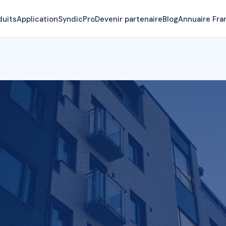
duits
Application
SyndicPro
Devenir partenaire
Blog
Annuaire Fra