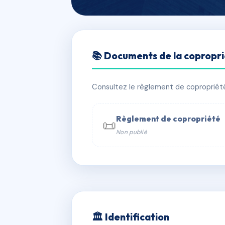
🇫🇷 RFRAC9308420
📚 Documents de la copropr
RESIDENCE D
📍 15 r du caducee 34090 Montpellie
Consultez le règlement de copropriété, 
⚠ IMMATRICULEE_RATTACHEMENT_EX
Règlement de copropriété
📜
Non publié
📞 Contacter Syndic Digital

Coproprié
229 
N°
w
🏛 Identification