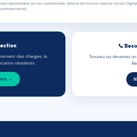
eul destinataire de vos coordonnées. Service de mise en relation Syndic Digital
confidentialité).
gestion
📞 Beso
uvrement des charges, la
Trouvez ou devenez un c
cation résidents.
Ré
ours →
N