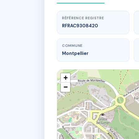
RÉFÉRENCE REGISTRE
RFRAC9308420
COMMUNE
Montpellier
+
−
www.
RES
15 r du 