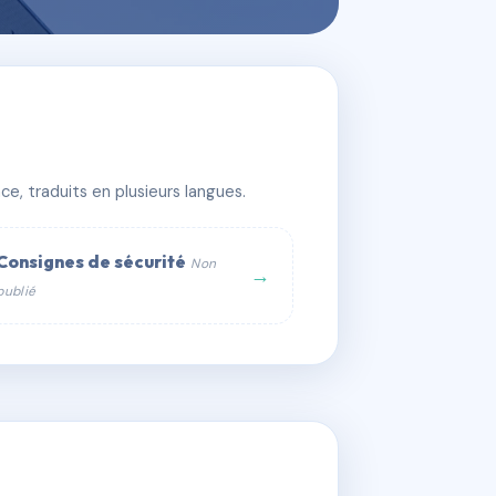
e, traduits en plusieurs langues.
Consignes de sécurité
Non
→
publié
web :
om