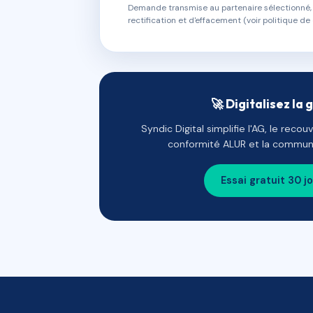
Demande transmise au partenaire sélectionné, s
rectification et d'effacement (voir politique de 
🚀 Digitalisez la 
Syndic Digital simplifie l'AG, le reco
conformité ALUR et la communi
Essai gratuit 30 j