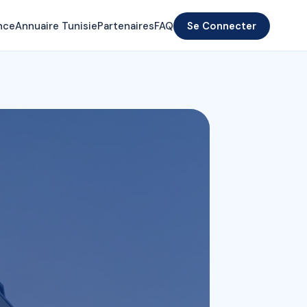
nce
Annuaire Tunisie
Partenaires
FAQ
Se Connecter