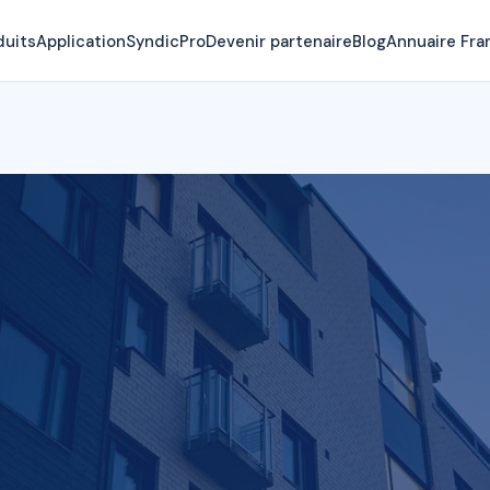
duits
Application
SyndicPro
Devenir partenaire
Blog
Annuaire Fra