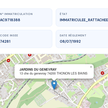
N° IMMATRICULATION
ÉTAT
AC9718388
IMMATRICULEE_RATTACHEE
CODE INSEE
DATE RÈGLEMENT
74281
08/07/1992
×
w.vme.plus/AC9718388
JARDINS DU GENEVRAY
13 che du genevray 74200 THONON LES BAINS
ARDINS DU GENEVRAY
enevray
74200 THONON LES BAINS