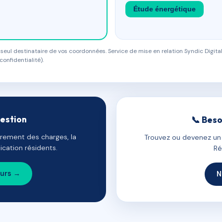
Étude énergétique
eul destinataire de vos coordonnées. Service de mise en relation Syndic Digital
confidentialité).
gestion
📞 Beso
uvrement des charges, la
Trouvez ou devenez un c
cation résidents.
Ré
ours →
N