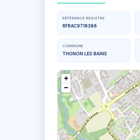
RÉFÉRENCE REGISTRE
RFRAC9718388
COMMUNE
THONON LES BAINS
+
−
ww
J
13 che du g