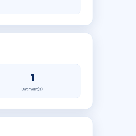
1
Bâtiment(s)