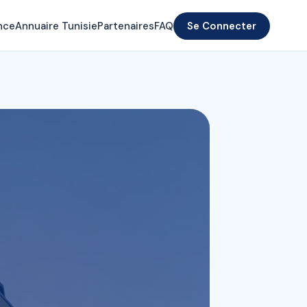
nce
Annuaire Tunisie
Partenaires
FAQ
Se Connecter