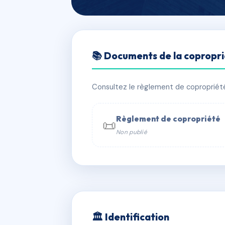
🇫🇷 RFRAC9718388
📚 Documents de la copropr
JARDINS DU 
📍 13 che du genevray 74200 THON
Consultez le règlement de copropriété, 
✓ Immatriculée
🏠 32 lots
🏗 1 b
Règlement de copropriété
📜
Non publié
📞 Contacter Syndic Digital

Coproprié
229 
N°
w
🏛 Identification