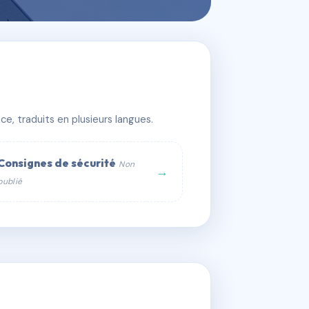
e, traduits en plusieurs langues.
Consignes de sécurité
Non
→
publié
web :
om