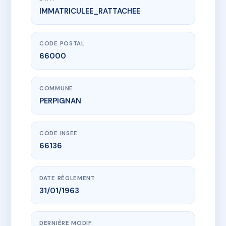
IMMATRICULEE_RATTACHEE
www.vme.plus/AC9969676
8 RUE DES TROUBADOURS
8 r des troubadours
66000 PERPIGNAN
CODE POSTAL
66000
COMMUNE
PERPIGNAN
CODE INSEE
66136
DATE RÈGLEMENT
31/01/1963
DERNIÈRE MODIF.