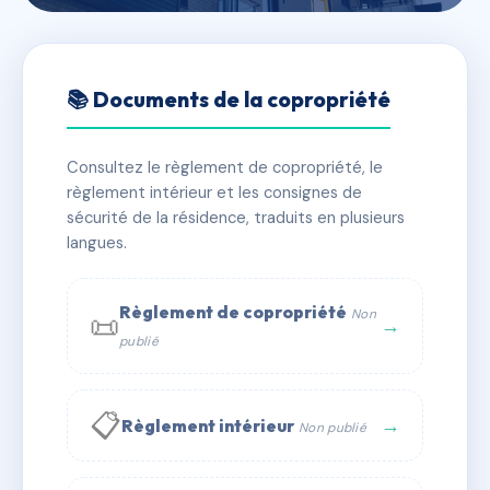
🇫🇷 RFRAC9969676
8 RUE DES TROUBADOURS
📚 Documents de la copropriété
📍 8 r des troubadours 66000 PERPIGNAN
Consultez le règlement de copropriété, le
✓ Immatriculée
🏠 10 lots
🏗 1 bâtiment(s)
règlement intérieur et les consignes de
sécurité de la résidence, traduits en plusieurs
langues.
📞 Contacter Syndic Digital
💬 WhatsApp
✉ Email
Règlement de copropriété
Non
📜
→
publié
📋
→
Règlement intérieur
Non publié