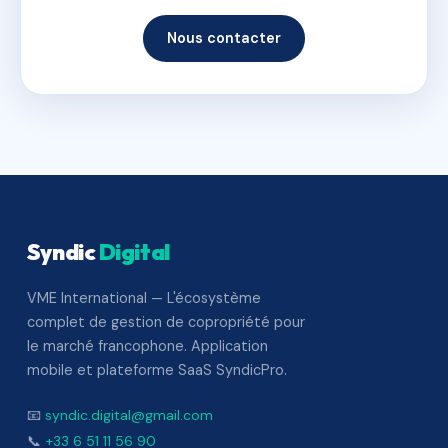
Nous contacter
Syndic
Digital
VME International — L'écosystème
complet de gestion de copropriété pour
le marché francophone. Application
mobile et plateforme SaaS SyndicPro.
📧
syndic.digital@gmail.com
📞
+33 6 51 11 56 90