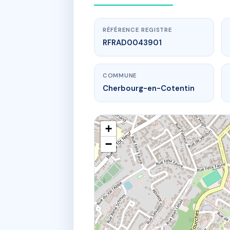
RÉFÉRENCE REGISTRE
RFRAD0043901
COMMUNE
Cherbourg-en-Cotentin
+
−
48A r de la 