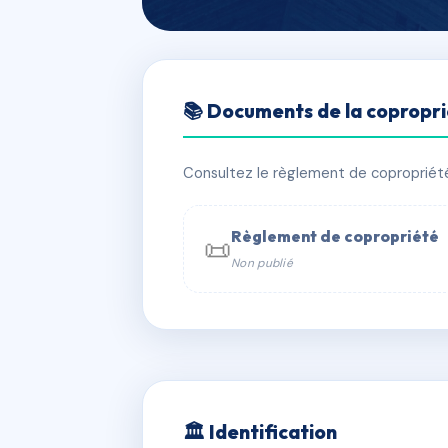
🇫🇷 RFRAD0043901
📚 Documents de la copropr
RESIDENCE LI
📍 48A r de la bucaille 50100 Cherb
Consultez le règlement de copropriété, 
✓ Immatriculée
🏠 48 lots
🏗 6 
Règlement de copropriété
📜
Non publié
📞 Contacter Syndic Digital

Coproprié
229 
N°
w
🏛 Identification