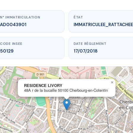
N° IMMATRICULATION
ÉTAT
AD0043901
IMMATRICULEE_RATTACHEE
CODE INSEE
DATE RÈGLEMENT
50129
17/07/2018
×
www.vme.plus/AD0043901
RESIDENCE LIVORY
48A r de la bucaille 50100 Cherbourg-en-Cotentin
RESIDENCE LIVORY
bucaille
50100 Cherbourg-en-Cotentin