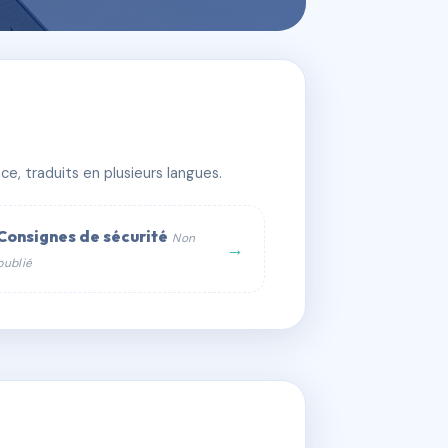
e, traduits en plusieurs langues.
Consignes de sécurité
Non
→
publié
web :
om