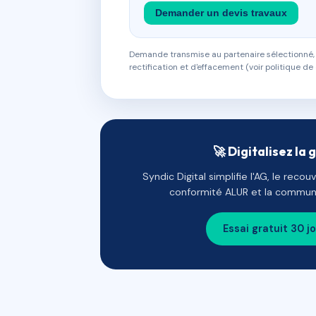
Demander un devis travaux
Demande transmise au partenaire sélectionné, s
rectification et d'effacement (voir politique de 
🚀 Digitalisez la 
Syndic Digital simplifie l'AG, le reco
conformité ALUR et la communi
Essai gratuit 30 j