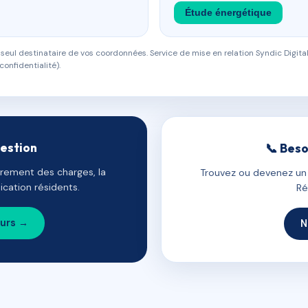
Étude énergétique
eul destinataire de vos coordonnées. Service de mise en relation Syndic Digital
confidentialité).
gestion
📞 Beso
uvrement des charges, la
Trouvez ou devenez un c
cation résidents.
Ré
ours →
N