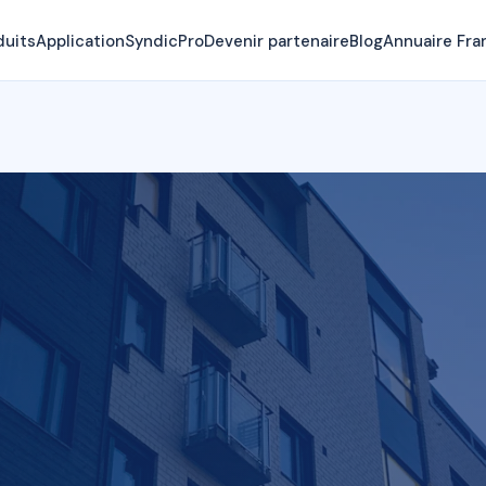
duits
Application
SyndicPro
Devenir partenaire
Blog
Annuaire Fra