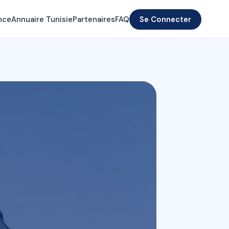
nce
Annuaire Tunisie
Partenaires
FAQ
Se Connecter