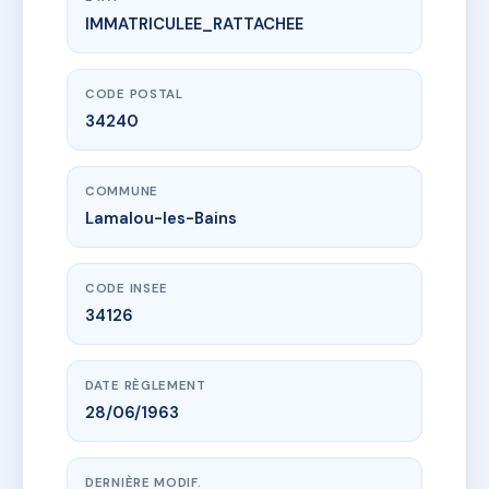
IMMATRICULEE_RATTACHEE
www.vme.plus/AD0522177
SDC LE CHARCOT
1 r duchenne de boulogne
34240 Lamalou-les-Bains
CODE POSTAL
34240
COMMUNE
Lamalou-les-Bains
CODE INSEE
34126
DATE RÈGLEMENT
28/06/1963
DERNIÈRE MODIF.