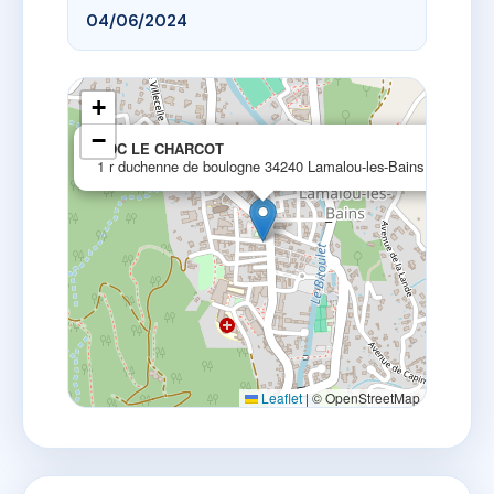
04/06/2024
+
−
×
SDC LE CHARCOT
1 r duchenne de boulogne 34240 Lamalou-les-Bains
Leaflet
|
© OpenStreetMap