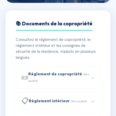
🇫🇷 RFRAD0522177
SDC LE CHARCOT
📚 Documents de la copropriété
📍 1 r duchenne de boulogne 34240 Lamalou-les-
Bains
Consultez le règlement de copropriété, le
règlement intérieur et les consignes de
✓ Immatriculée
🏠 45 lots
🏗 1 bâtiment(s)
sécurité de la résidence, traduits en plusieurs
langues.
📞 Contacter Syndic Digital
💬 WhatsApp
Règlement de copropriété
Non
📜
✉ Email
→
publié
📋
→
Règlement intérieur
Non publié