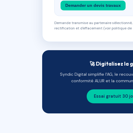
Demander un devis travaux
Demande transmise au partenaire sélectionné, s
rectification et d'effacement (voir politique de 
🚀 Digitalisez la 
Syndic Digital simplifie l'AG, le reco
conformité ALUR et la communi
Essai gratuit 30 j