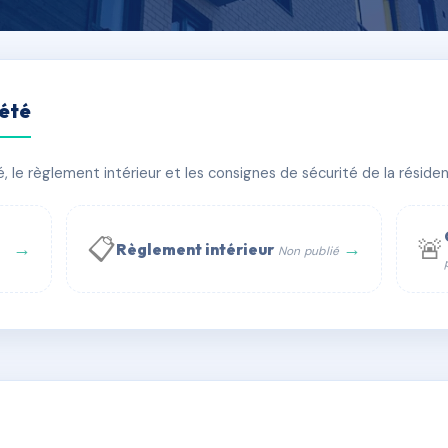
iété
TTUS
le règlement intérieur et les consignes de sécurité de la résidenc
bâtiment(s)
📋
🚨
→
→
Règlement intérieur
Non publié
 WhatsApp
✉ Email
té
rue Saint-Honoré, 75001 Paris - Tél. : +33 6 51 11 56 90 - 
AD0741793
🇫🇷
ww.syndic.digital - E-mail : syndic.digital@gmail.c