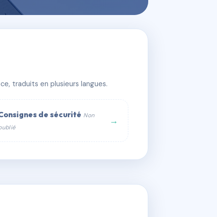
e, traduits en plusieurs langues.
Consignes de sécurité
Non
→
publié
web :
om