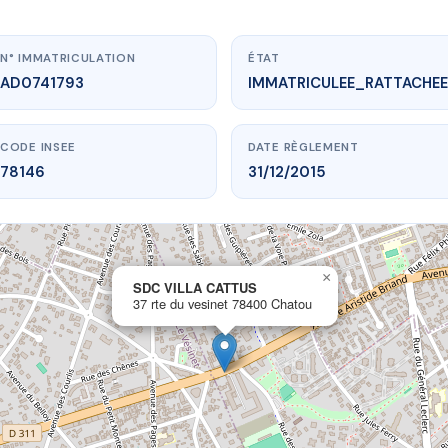
N° IMMATRICULATION
ÉTAT
AD0741793
IMMATRICULEE_RATTACHEE
CODE INSEE
DATE RÈGLEMENT
78146
31/12/2015
×
vme.plus/AD0741793
SDC VILLA CATTUS
37 rte du vesinet 78400 Chatou
DC VILLA CATTUS
du vesinet
78400 Chatou