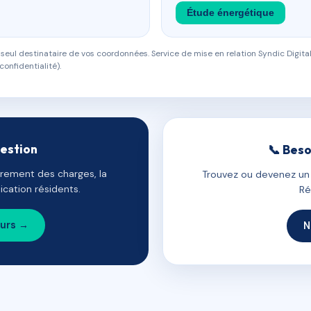
Étude énergétique
eul destinataire de vos coordonnées. Service de mise en relation Syndic Digital
confidentialité).
gestion
📞 Beso
uvrement des charges, la
Trouvez ou devenez un c
cation résidents.
Ré
ours →
N