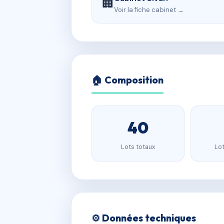
🏢
Voir la fiche cabinet →
🏠 Composition
40
Lots totaux
Lot
⚙️ Données techniques