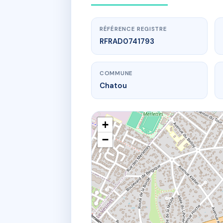
RÉFÉRENCE REGISTRE
RFRAD0741793
COMMUNE
Chatou
+
−
www.
S
37 rte 