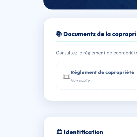
🇫🇷 RFRAD0741793
📚 Documents de la copropr
SDC VILLA CA
📍 37 rte du vesinet 78400 Chatou
Consultez le règlement de copropriété, 
✓ Immatriculée
🏠 40 lots
🏗 1 
Règlement de copropriété
📜
Non publié
📞 Contacter Syndic Digital

Coproprié
229 
N°
w
🏛 Identification