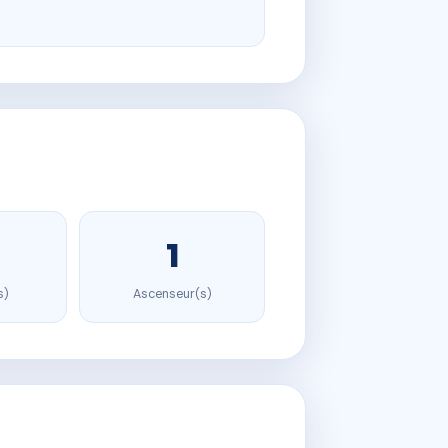
1
s)
Ascenseur(s)