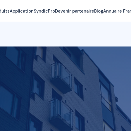
duits
Application
SyndicPro
Devenir partenaire
Blog
Annuaire Fra