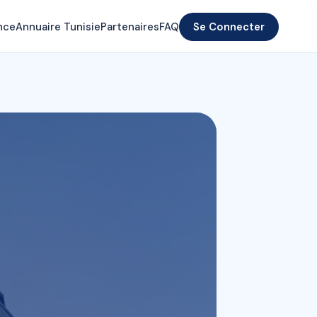
nce
Annuaire Tunisie
Partenaires
FAQ
Se Connecter