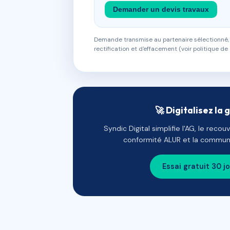
Demander un devis travaux
Demande transmise au partenaire sélectionné, s
rectification et d'effacement (voir politique de 
🚀 Digitalisez la 
Syndic Digital simplifie l'AG, le reco
conformité ALUR et la communi
Essai gratuit 30 j