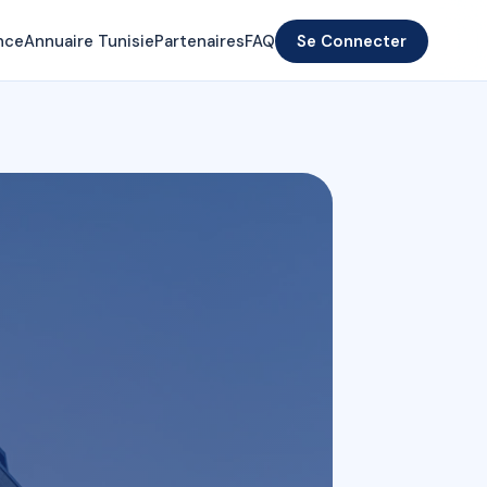
nce
Annuaire Tunisie
Partenaires
FAQ
Se Connecter