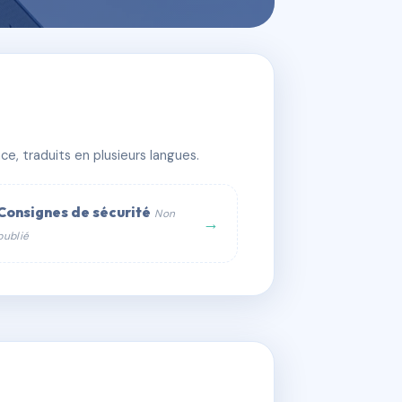
e, traduits en plusieurs langues.
Consignes de sécurité
Non
→
publié
web :
om