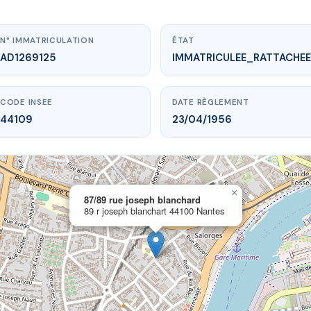
N° IMMATRICULATION
ÉTAT
AD1269125
IMMATRICULEE_RATTACHEE
CODE INSEE
DATE RÈGLEMENT
44109
23/04/1956
×
vme.plus/AD1269125
87/89 rue joseph blanchard
89 r joseph blanchart 44100 Nantes
rue joseph blanchard
ph blanchart
44100 Nantes