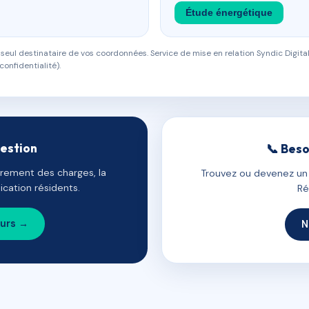
Étude énergétique
eul destinataire de vos coordonnées. Service de mise en relation Syndic Digital
confidentialité).
gestion
📞 Beso
uvrement des charges, la
Trouvez ou devenez un c
cation résidents.
Ré
ours →
N