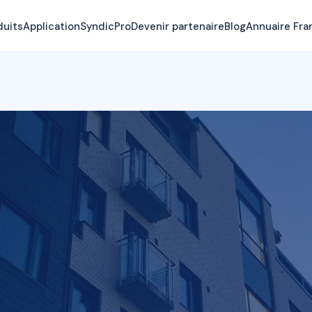
duits
Application
SyndicPro
Devenir partenaire
Blog
Annuaire Fra