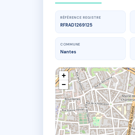
RÉFÉRENCE REGISTRE
RFRAD1269125
COMMUNE
Nantes
+
−
www.
87/89 
89 r jose