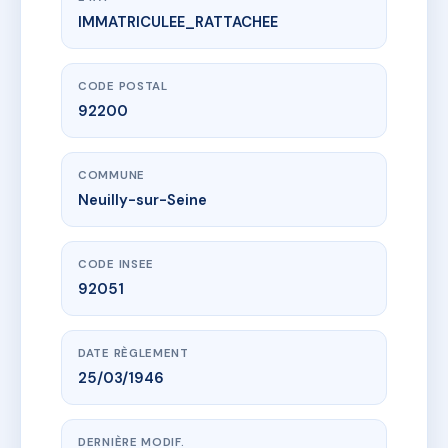
IMMATRICULEE_RATTACHEE
www.vme.plus/AD1488253
SDC 83 rue Perronet
83 r perronet
92200 Neuilly-sur-Seine
CODE POSTAL
92200
COMMUNE
Neuilly-sur-Seine
CODE INSEE
92051
DATE RÈGLEMENT
25/03/1946
DERNIÈRE MODIF.