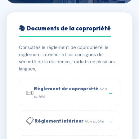
🇫🇷 RFRAD1488253
SDC 83 rue Perronet
📚 Documents de la copropriété
📍 83 r perronet 92200 Neuilly-sur-Seine
Consultez le règlement de copropriété, le
✓ Immatriculée
🏠 41 lots
🏗 4 bâtiment(s)
règlement intérieur et les consignes de
sécurité de la résidence, traduits en plusieurs
langues.
📞 Contacter Syndic Digital
💬 WhatsApp
✉ Email
Règlement de copropriété
Non
📜
→
publié
📋
→
Règlement intérieur
Non publié