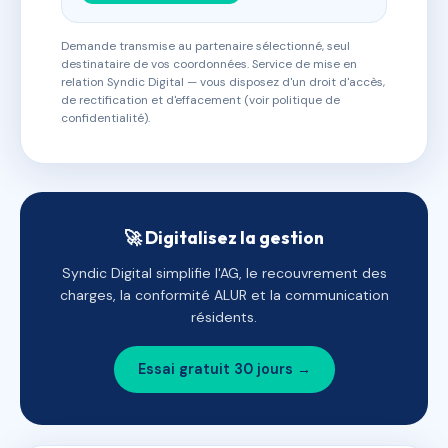
Demande transmise au partenaire sélectionné, seul
destinataire de vos coordonnées. Service de mise en
relation Syndic Digital — vous disposez d'un droit d'accès,
de rectification et d'effacement (voir politique de
confidentialité).
🚀 Digitalisez la gestion
Syndic Digital simplifie l'AG, le recouvrement des
charges, la conformité ALUR et la communication
résidents.
Essai gratuit 30 jours →