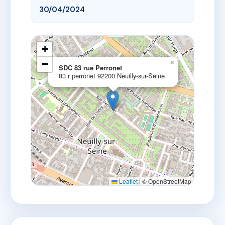
30/04/2024
+
−
×
SDC 83 rue Perronet
83 r perronet 92200 Neuilly-sur-Seine
Leaflet
|
© OpenStreetMap