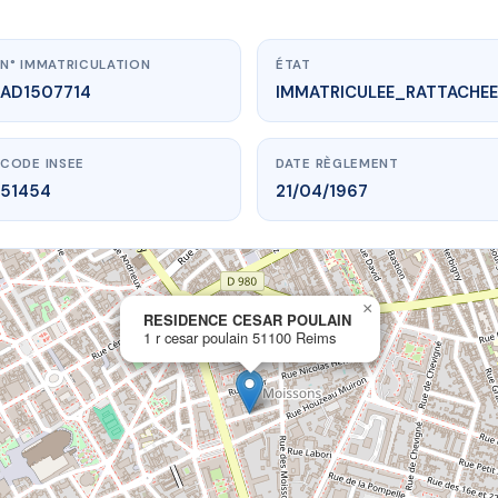
N° IMMATRICULATION
ÉTAT
AD1507714
IMMATRICULEE_RATTACHEE
CODE INSEE
DATE RÈGLEMENT
51454
21/04/1967
×
vme.plus/AD1507714
RESIDENCE CESAR POULAIN
1 r cesar poulain 51100 Reims
DENCE CESAR POULAIN
sar poulain
51100 Reims