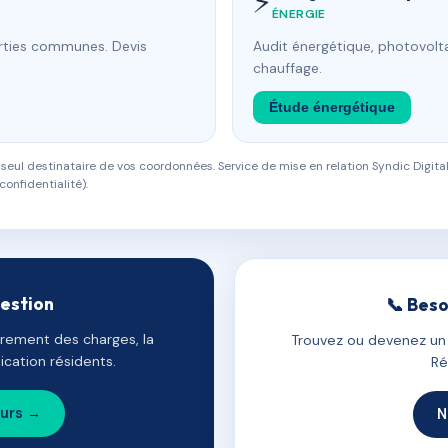
⚡
ÉNERGIE
arties communes. Devis
Audit énergétique, photovolta
chauffage.
Étude énergétique
eul destinataire de vos coordonnées. Service de mise en relation Syndic Digital
confidentialité).
gestion
📞 Beso
uvrement des charges, la
Trouvez ou devenez un c
cation résidents.
Ré
ours →
N