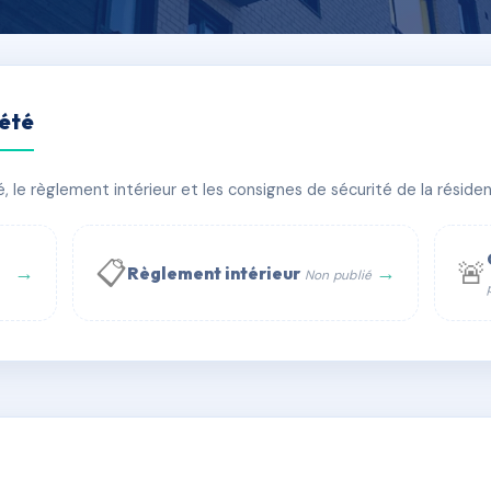
iété
SAR POULAIN
le règlement intérieur et les consignes de sécurité de la résidenc
âtiment(s)
📋
🚨
→
→
Règlement intérieur
Non publié
 WhatsApp
✉ Email
té
rue Saint-Honoré, 75001 Paris - Tél. : +33 6 51 11 56 90 - 
AD1507714
🇫🇷
ww.syndic.digital - E-mail : syndic.digital@gmail.c