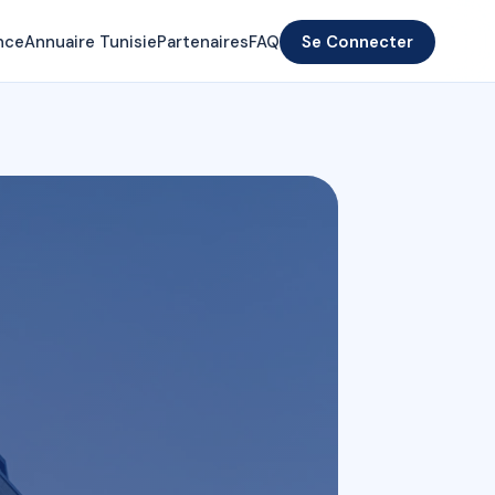
nce
Annuaire Tunisie
Partenaires
FAQ
Se Connecter