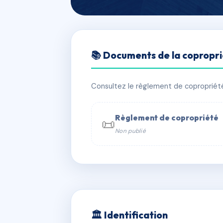
🇫🇷 RFRAD1507714
📚 Documents de la copropr
RESIDENCE CE
📍 1 r cesar poulain 51100 Reims
Consultez le règlement de copropriété, 
✓ Immatriculée
🏠 61 lots
🏗 1 b
Règlement de copropriété
📜
Non publié
📞 Contacter Syndic Digital

Coproprié
229 
N°
w
🏛 Identification