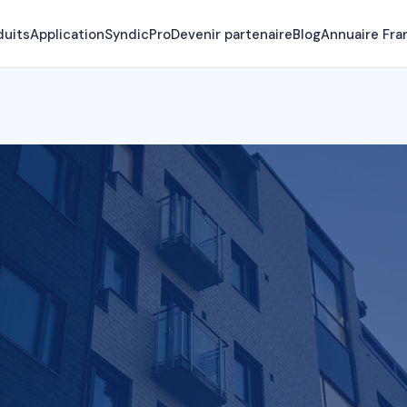
duits
Application
SyndicPro
Devenir partenaire
Blog
Annuaire Fra