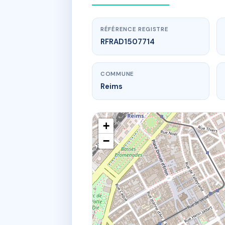
RÉFÉRENCE REGISTRE
RFRAD1507714
COMMUNE
Reims
+
−
www.
RESI
1 r ce