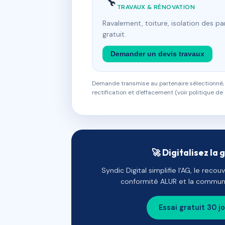
🔧
TRAVAUX & RÉNOVATION
Ravalement, toiture, isolation des p
gratuit.
Demander un devis travaux
Demande transmise au partenaire sélectionné, s
rectification et d'effacement (voir politique de 
🚀 Digitalisez la 
Syndic Digital simplifie l'AG, le reco
conformité ALUR et la communi
Essai gratuit 30 j