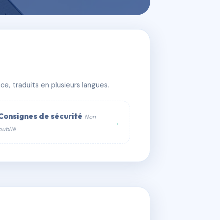
e, traduits en plusieurs langues.
Consignes de sécurité
Non
→
publié
web :
om