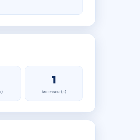
1
s)
Ascenseur(s)