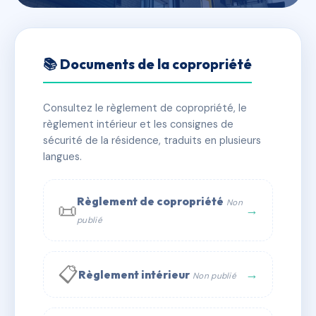
🇫🇷 RFRAD1611094
RESIDENCE PONSARDIN
📚 Documents de la copropriété
📍 98 r ponsardin 51100 Reims
Consultez le règlement de copropriété, le
✓ Immatriculée
🏠 120 lots
🏗 1 bâtiment(s)
règlement intérieur et les consignes de
sécurité de la résidence, traduits en plusieurs
langues.
📞 Contacter Syndic Digital
💬 WhatsApp
✉ Email
Règlement de copropriété
Non
📜
→
publié
📋
→
Règlement intérieur
Non publié