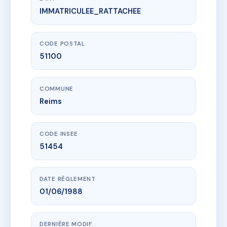
IMMATRICULEE_RATTACHEE
www.vme.plus/AD1611094
RESIDENCE PONSARDIN
98 r ponsardin
51100 Reims
CODE POSTAL
51100
COMMUNE
Reims
CODE INSEE
51454
DATE RÈGLEMENT
01/06/1988
DERNIÈRE MODIF.