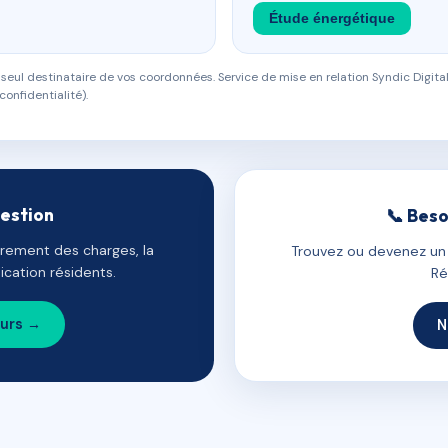
Étude énergétique
eul destinataire de vos coordonnées. Service de mise en relation Syndic Digital
confidentialité).
gestion
📞 Beso
uvrement des charges, la
Trouvez ou devenez un c
cation résidents.
Ré
ours →
N