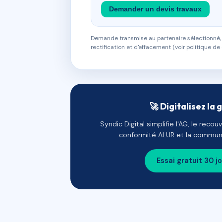
Demander un devis travaux
Demande transmise au partenaire sélectionné, s
rectification et d'effacement (voir politique de 
🚀 Digitalisez la 
Syndic Digital simplifie l'AG, le reco
conformité ALUR et la communi
Essai gratuit 30 j