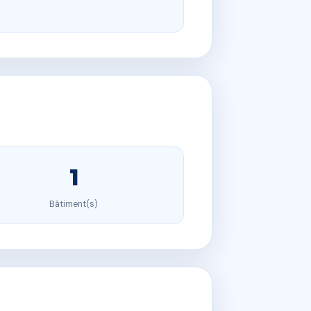
1
Bâtiment(s)