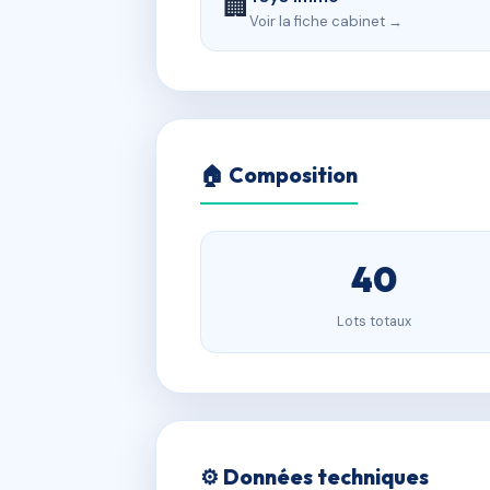
🏢
Voir la fiche cabinet →
🏠 Composition
40
Lots totaux
⚙️ Données techniques