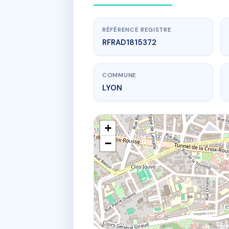
RÉFÉRENCE REGISTRE
RFRAD1815372
COMMUNE
LYON
+
−
www.
ROY
16