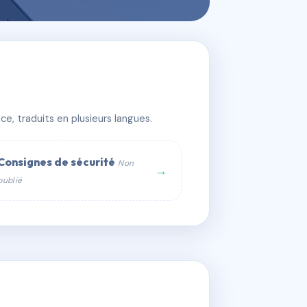
e, traduits en plusieurs langues.
Consignes de sécurité
Non
→
publié
web :
om