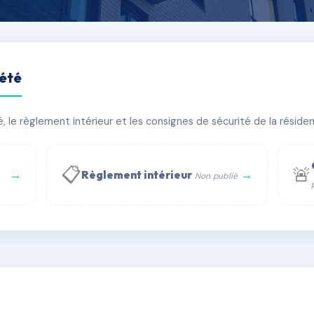
iété
RRAINE 15
le règlement intérieur et les consignes de sécurité de la résidenc
bâtiment(s)
📋
🚨
→
→
Règlement intérieur
Non publié
 WhatsApp
✉ Email
té
rue Saint-Honoré, 75001 Paris - Tél. : +33 6 51 11 56 90 - 
AD1815372
🇫🇷
ww.syndic.digital - E-mail : syndic.digital@gmail.c