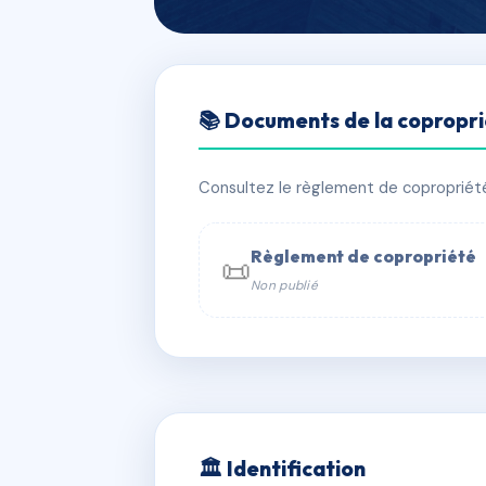
🇫🇷 RFRAD1815372
📚 Documents de la copropr
ROYALE 16, LO
📍 16 r royale 69001 LYON
Consultez le règlement de copropriété, 
✓ Immatriculée
🏠 40 lots
🏗 1 
Règlement de copropriété
📜
Non publié
📞 Contacter Syndic Digital

Coproprié
229 
N°
w
🏛 Identification