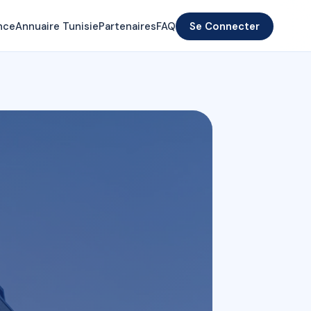
nce
Annuaire Tunisie
Partenaires
FAQ
Se Connecter