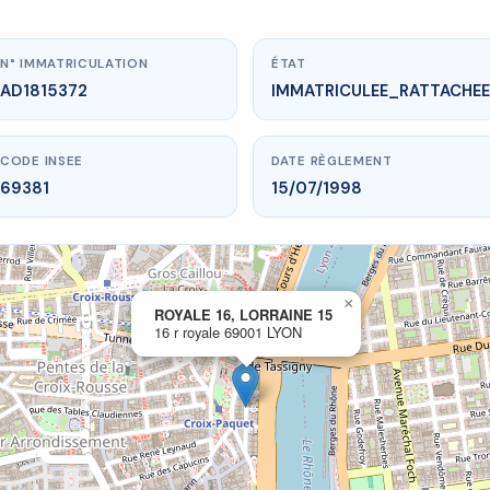
N° IMMATRICULATION
ÉTAT
AD1815372
IMMATRICULEE_RATTACHEE
CODE INSEE
DATE RÈGLEMENT
69381
15/07/1998
×
vme.plus/AD1815372
ROYALE 16, LORRAINE 15
16 r royale 69001 LYON
ALE 16, LORRAINE 15
 r royale
69001 LYON