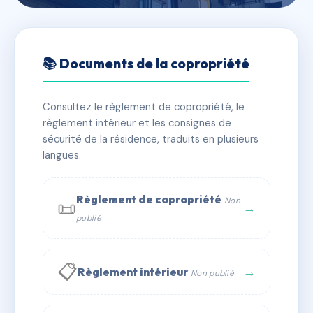
🇫🇷 RFRAD1847540
groupe d'immeubles les allées
📚 Documents de la copropriété
de la marne
Consultez le règlement de copropriété, le
📍 10-12 r saint-denis 77400 Lagny-sur-Marne
règlement intérieur et les consignes de
✓ Immatriculée
🏠 31 lots
🏗 19 bâtiment(s)
sécurité de la résidence, traduits en plusieurs
langues.
📞 Contacter Syndic Digital
💬 WhatsApp
Règlement de copropriété
Non
📜
✉ Email
→
publié
📋
→
Règlement intérieur
Non publié