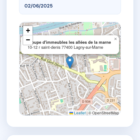
02/06/2025
+
−
×
groupe d'immeubles les allées de la marne
10-12 r saint-denis 77400 Lagny-sur-Marne
Leaflet
|
© OpenStreetMap