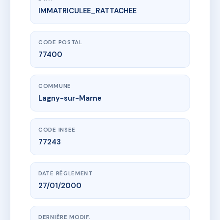
IMMATRICULEE_RATTACHEE
www.vme.plus/AD1847540
groupe d'immeubles les allées de la marne
10-12 r saint-denis
77400 Lagny-sur-Marne
CODE POSTAL
77400
COMMUNE
Lagny-sur-Marne
CODE INSEE
77243
DATE RÈGLEMENT
27/01/2000
DERNIÈRE MODIF.