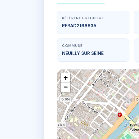
RÉFÉRENCE REGISTRE
RFRAD2166635
COMMUNE
NEUILLY SUR SEINE
+
−
www.
SDC SD
27 r delabo