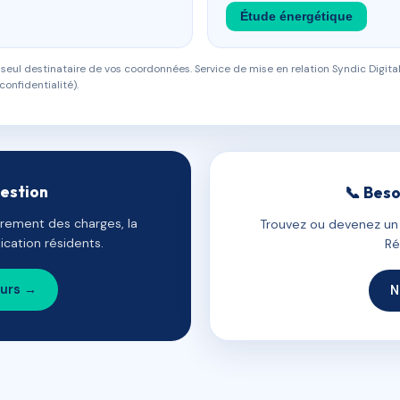
Étude énergétique
eul destinataire de vos coordonnées. Service de mise en relation Syndic Digital
confidentialité).
gestion
📞 Beso
uvrement des charges, la
Trouvez ou devenez un c
cation résidents.
Ré
ours →
N