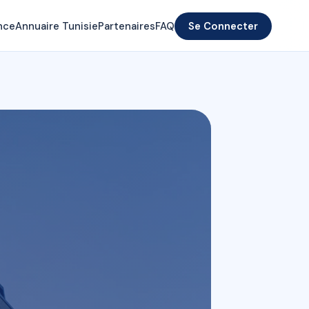
nce
Annuaire Tunisie
Partenaires
FAQ
Se Connecter