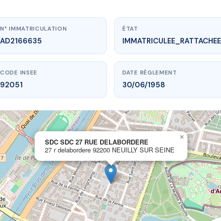
N° IMMATRICULATION
ÉTAT
AD2166635
IMMATRICULEE_RATTACHEE
CODE INSEE
DATE RÈGLEMENT
92051
30/06/1958
×
vme.plus/AD2166635
SDC SDC 27 RUE DELABORDERE
27 r delabordere 92200 NEUILLY SUR SEINE
C 27 RUE DELABORDERE
rdere
92200 NEUILLY SUR SEINE