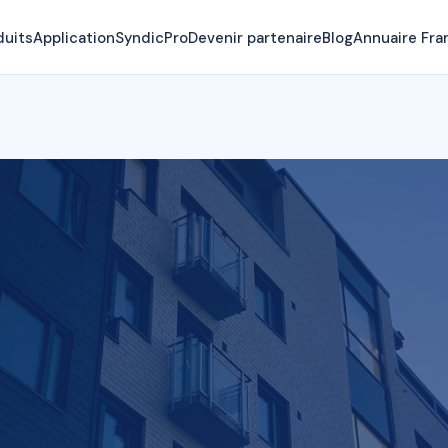
duits
Application
SyndicPro
Devenir partenaire
Blog
Annuaire Fra