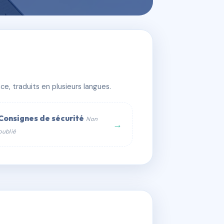
e, traduits en plusieurs langues.
Consignes de sécurité
Non
→
publié
web :
om