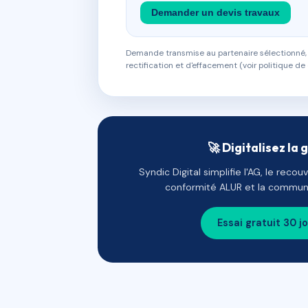
Demander un devis travaux
Demande transmise au partenaire sélectionné, s
rectification et d'effacement (voir politique de 
🚀 Digitalisez la 
Syndic Digital simplifie l'AG, le reco
conformité ALUR et la communi
Essai gratuit 30 j