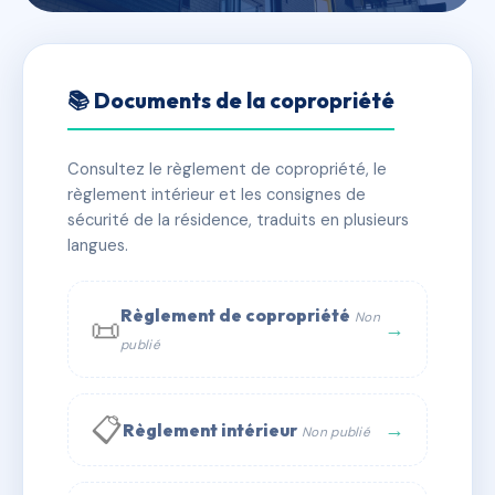
🇫🇷 RFRAD2623114
47 Rue Manin (Bat A) 8 rue
📚 Documents de la copropriété
Jean Menans (Bat B)
Consultez le règlement de copropriété, le
📍 47 r manin 75019 Paris
règlement intérieur et les consignes de
✓ Immatriculée
🏠 115 lots
🏗 2 bâtiment(s)
sécurité de la résidence, traduits en plusieurs
langues.
📞 Contacter Syndic Digital
💬 WhatsApp
Règlement de copropriété
Non
📜
✉ Email
→
publié
📋
→
Règlement intérieur
Non publié