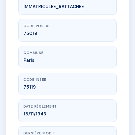
IMMATRICULEE_RATTACHEE
www.vme.plus/AD2623114
47 Rue Manin (Bat A) 8 rue Jean Menans (Bat B)
47 r manin
75019 Paris
CODE POSTAL
75019
COMMUNE
Paris
CODE INSEE
75119
DATE RÈGLEMENT
18/11/1943
DERNIÈRE MODIF.