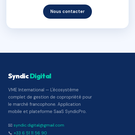
Nous contacter
Syndic
Digital
VME International — L'écosystème
complet de gestion de copropriété pour
le marché francophone. Application
mobile et plateforme SaaS SyndicPro.
📧
syndic.digital@gmail.com
📞
+33 6 51 11 56 90