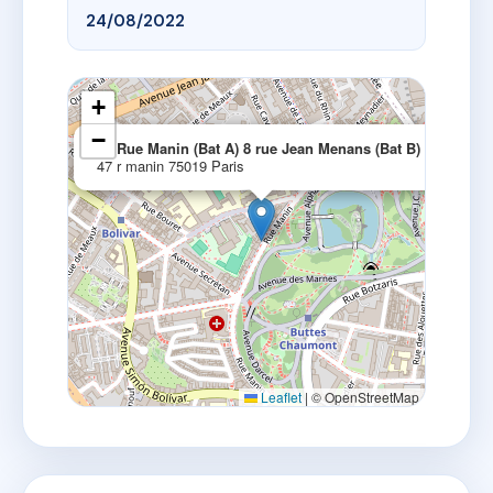
24/08/2022
+
−
×
47 Rue Manin (Bat A) 8 rue Jean Menans (Bat B)
47 r manin 75019 Paris
Leaflet
|
© OpenStreetMap