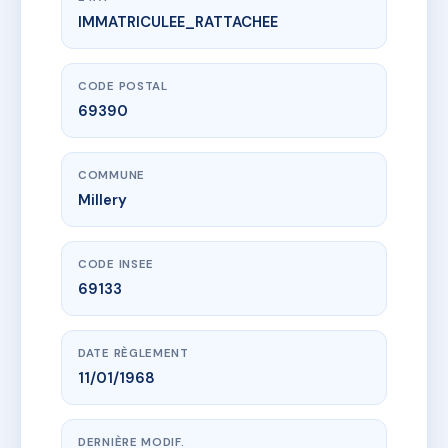
IMMATRICULEE_RATTACHEE
www.vme.plus/AD2630044
LE SENTIER
27 Avenue du Sentier
69390 Millery
CODE POSTAL
69390
COMMUNE
Millery
CODE INSEE
69133
DATE RÈGLEMENT
11/01/1968
DERNIÈRE MODIF.