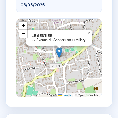
06/05/2025
+
−
×
LE SENTIER
27 Avenue du Sentier 69390 Millery
Leaflet
|
© OpenStreetMap