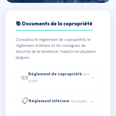
🇫🇷 RFRAD2630044
LE SENTIER
📚 Documents de la copropriété
📍 27 Avenue du Sentier 69390 Millery
Consultez le règlement de copropriété, le
✓ Immatriculée
🏠 36 lots
🏗 1 bâtiment(s)
règlement intérieur et les consignes de
sécurité de la résidence, traduits en plusieurs
langues.
📞 Contacter Syndic Digital
💬 WhatsApp
✉ Email
Règlement de copropriété
Non
📜
→
publié
📋
→
Règlement intérieur
Non publié