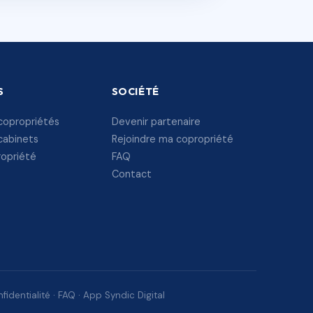
S
SOCIÉTÉ
copropriétés
Devenir partenaire
cabinets
Rejoindre ma copropriété
ropriété
FAQ
Contact
fidentialité
·
FAQ
·
App Syndic Digital