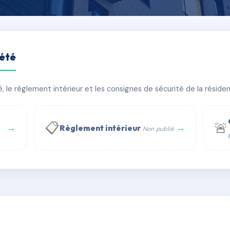
iété
EL CORDIER
le règlement intérieur et les consignes de sécurité de la résidenc
🏠 12 lots
🏗 1 bâtiment(s)
📋
🚨
→
→
Règlement intérieur
Non publié
 WhatsApp
✉ Email
té
rue Saint-Honoré, 75001 Paris - Tél. : +33 6 51 11 56 90 - 
AD2638229
🇫🇷
ww.syndic.digital - E-mail : syndic.digital@gmail.c