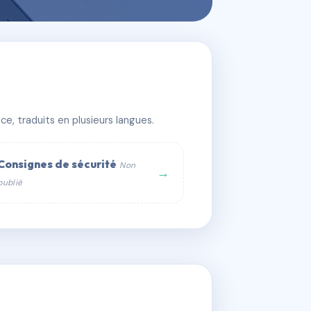
e, traduits en plusieurs langues.
Consignes de sécurité
Non
→
publié
web :
om