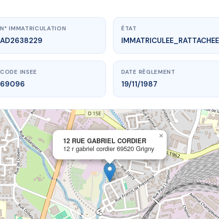
N° IMMATRICULATION
ÉTAT
AD2638229
IMMATRICULEE_RATTACHEE
CODE INSEE
DATE RÈGLEMENT
69096
19/11/1987
×
vme.plus/AD2638229
12 RUE GABRIEL CORDIER
12 r gabriel cordier 69520 Grigny
RUE GABRIEL CORDIER
riel cordier
69520 Grigny