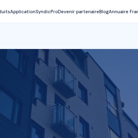
duits
Application
SyndicPro
Devenir partenaire
Blog
Annuaire Fra