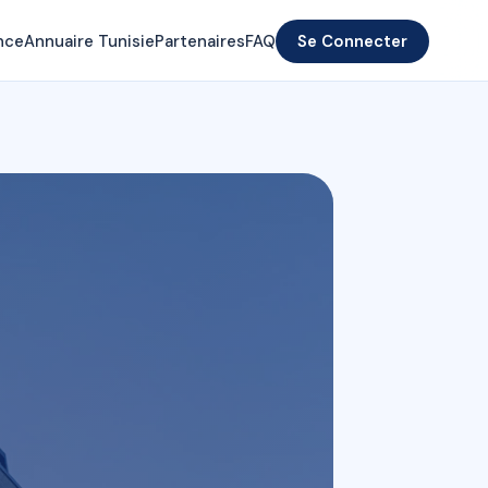
nce
Annuaire Tunisie
Partenaires
FAQ
Se Connecter