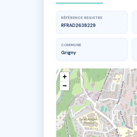
RÉFÉRENCE REGISTRE
RFRAD2638229
COMMUNE
Grigny
+
−
www.
12 
12 r gab