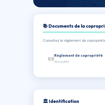
🇫🇷 RFRAD2638229
📚 Documents de la copropr
12 RUE GABRI
📍 12 r gabriel cordier 69520 Grigny
Consultez le règlement de copropriété, 
✓ Immatriculée
⚠ Admin. provisoire
Règlement de copropriété
📜
Non publié
📞 Contacter Syndic Digital

Coproprié
229 
N°
w
🏛 Identification