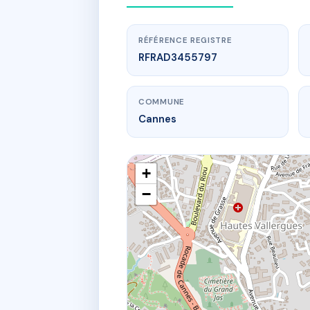
RÉFÉRENCE REGISTRE
RFRAD3455797
COMMUNE
Cannes
+
−
www.
73 av du mar