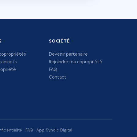
S
SOCIÉTÉ
copropriétés
Devenir partenaire
cabinets
Rejoindre ma copropriété
ropriété
FAQ
Contact
fidentialité
·
FAQ
·
App Syndic Digital