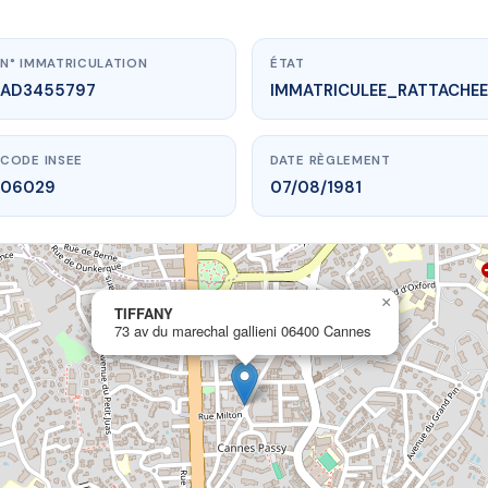
N° IMMATRICULATION
ÉTAT
AD3455797
IMMATRICULEE_RATTACHEE
CODE INSEE
DATE RÈGLEMENT
06029
07/08/1981
×
vme.plus/AD3455797
TIFFANY
73 av du marechal gallieni 06400 Cannes
TIFFANY
echal gallieni
06400 Cannes