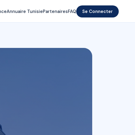
nce
Annuaire Tunisie
Partenaires
FAQ
Se Connecter