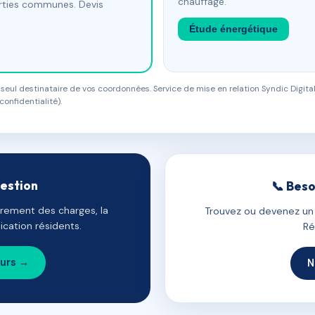
chauffage.
arties communes. Devis
Étude énergétique
eul destinataire de vos coordonnées. Service de mise en relation Syndic Digital
confidentialité).
gestion
📞 Beso
uvrement des charges, la
Trouvez ou devenez un c
cation résidents.
Ré
ours →
N