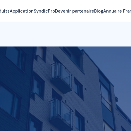
duits
Application
SyndicPro
Devenir partenaire
Blog
Annuaire Fra