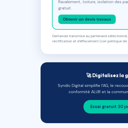
Ravalement, toiture, isolation des p
gratuit.
Obtenir un devis travaux
Demande transmise au partenaire sélectionné, s
rectification et d'effacement (voir politique de 
🚀 Digitalisez la 
Syndic Digital simplifie l'AG, le reco
conformité ALUR et la communi
Essai gratuit 30 j