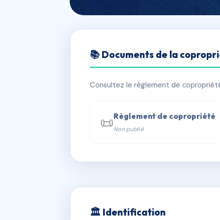
🇫🇷 RFRAD3455797
📚 Documents de la copropr
TIFFANY
📍 73 av du marechal gallieni 06400
Consultez le règlement de copropriété, 
✓ Immatriculée
🏠 102 lots
🏗 1 
Règlement de copropriété
📜
Non publié
📞 Contacter Syndic Digital

Coproprié
229 
N°
w
🏛 Identification