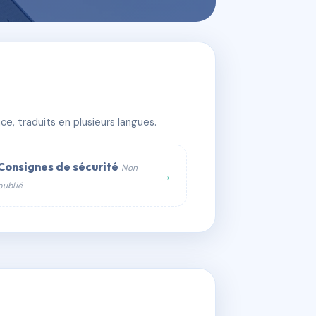
e, traduits en plusieurs langues.
Consignes de sécurité
Non
→
publié
web :
om