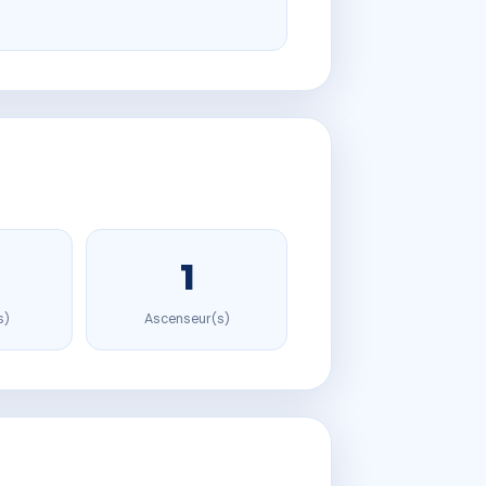
1
s)
Ascenseur(s)