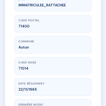
IMMATRICULEE_RATTACHEE
www.vme.plus/AD3678398
PETIT PUITS
5 r des tanneries
71400 Autun
CODE POSTAL
71400
COMMUNE
Autun
CODE INSEE
71014
DATE RÈGLEMENT
22/11/1965
DERNIÈRE MODIF.