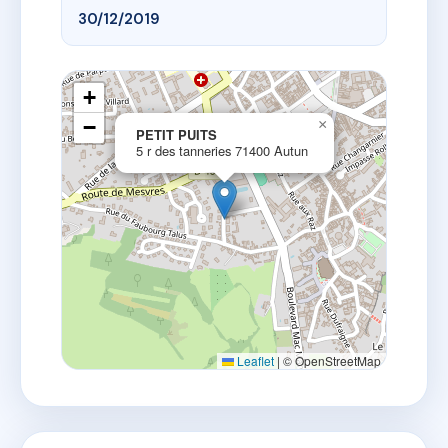
30/12/2019
+
−
×
PETIT PUITS
5 r des tanneries 71400 Autun
Leaflet
|
© OpenStreetMap