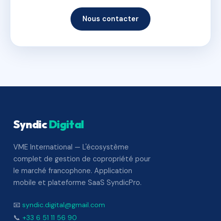
Nous contacter
Syndic
Digital
VME International — L'écosystème
complet de gestion de copropriété pour
le marché francophone. Application
mobile et plateforme SaaS SyndicPro.
📧
syndic.digital@gmail.com
📞
+33 6 51 11 56 90