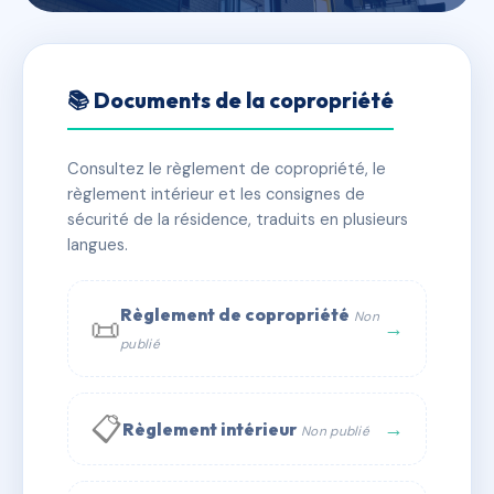
🇫🇷 RFRAD3678398
PETIT PUITS
📚 Documents de la copropriété
📍 5 r des tanneries 71400 Autun
Consultez le règlement de copropriété, le
✓ Immatriculée
🏠 24 lots
🏗 2 bâtiment(s)
règlement intérieur et les consignes de
sécurité de la résidence, traduits en plusieurs
langues.
📞 Contacter Syndic Digital
💬 WhatsApp
✉ Email
Règlement de copropriété
Non
📜
→
publié
📋
→
Règlement intérieur
Non publié