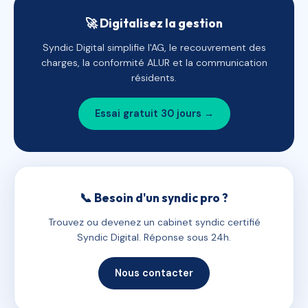
🚀 Digitalisez la gestion
Syndic Digital simplifie l'AG, le recouvrement des
charges, la conformité ALUR et la communication
résidents.
Essai gratuit 30 jours →
📞 Besoin d'un syndic pro ?
Trouvez ou devenez un cabinet syndic certifié
Syndic Digital. Réponse sous 24h.
Nous contacter