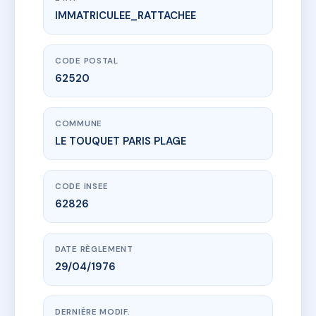
IMMATRICULEE_RATTACHEE
www.vme.plus/AD3683653
BALTIMORE
160 r de paris
62520 LE TOUQUET PARIS PLAGE
CODE POSTAL
62520
COMMUNE
LE TOUQUET PARIS PLAGE
CODE INSEE
62826
DATE RÈGLEMENT
29/04/1976
DERNIÈRE MODIF.