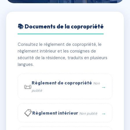
🇫🇷 RFRAD3683653
BALTIMORE
📚 Documents de la copropriété
📍 160 RUE DE PARIS 62520 LE TOUQUET PARIS
PLAGE
Consultez le règlement de copropriété, le
règlement intérieur et les consignes de
✓ Immatriculée
🏠 23 lots
🏗 1 bâtiment(s)
sécurité de la résidence, traduits en plusieurs
langues.
📞 Contacter Syndic Digital
💬 WhatsApp
Règlement de copropriété
Non
📜
✉ Email
→
publié
📋
→
Règlement intérieur
Non publié