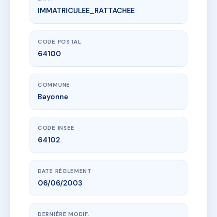
IMMATRICULEE_RATTACHEE
www.vme.plus/AD3779865
NAGUSIAK
25 av de la legion tcheque
64100 Bayonne
CODE POSTAL
64100
COMMUNE
Bayonne
CODE INSEE
64102
DATE RÈGLEMENT
06/06/2003
DERNIÈRE MODIF.