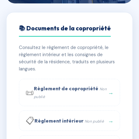
🇫🇷 RFRAD3779865
NAGUSIAK
📚 Documents de la copropriété
📍 25 av de la legion tcheque 64100 Bayonne
Consultez le règlement de copropriété, le
✓ Immatriculée
🏠 45 lots
🏗 1 bâtiment(s)
règlement intérieur et les consignes de
sécurité de la résidence, traduits en plusieurs
langues.
📞 Contacter Syndic Digital
💬 WhatsApp
✉ Email
Règlement de copropriété
Non
📜
→
publié
📋
→
Règlement intérieur
Non publié