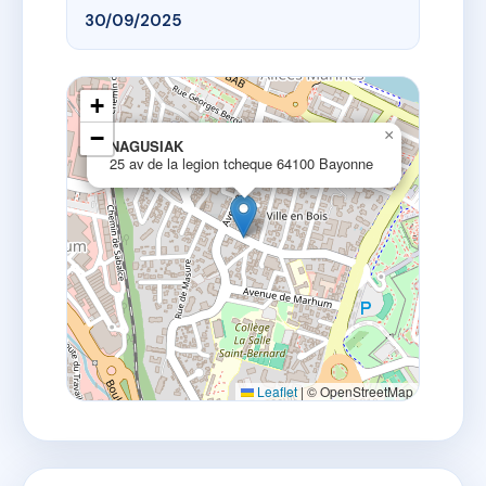
30/09/2025
+
−
×
NAGUSIAK
25 av de la legion tcheque 64100 Bayonne
Leaflet
|
© OpenStreetMap