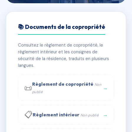
🇫🇷 RFRAD4417820
LES LILAS
📚 Documents de la copropriété
📍 64 r de la loge 71300 Montceau-les-Mines
Consultez le règlement de copropriété, le
✓ Immatriculée
🏠 96 lots
🏗 3 bâtiment(s)
règlement intérieur et les consignes de
sécurité de la résidence, traduits en plusieurs
langues.
📞 Contacter Syndic Digital
💬 WhatsApp
✉ Email
Règlement de copropriété
Non
📜
→
publié
📋
→
Règlement intérieur
Non publié