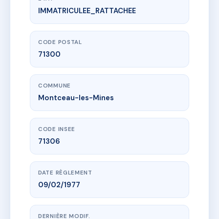
IMMATRICULEE_RATTACHEE
www.vme.plus/AD4417820
LES LILAS
64 r de la loge
71300 Montceau-les-Mines
CODE POSTAL
71300
COMMUNE
Montceau-les-Mines
CODE INSEE
71306
DATE RÈGLEMENT
09/02/1977
DERNIÈRE MODIF.