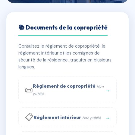
🇫🇷 RFRAD4645453
LE CASTEL VIEIL
📚 Documents de la copropriété
📍 3 pl montmorin 13260 Cassis
Consultez le règlement de copropriété, le
⚠ IMMATRICULEE_RATTACHEMENT_EXPIRE
règlement intérieur et les consignes de
🏠 22 lots
🏗 2 bâtiment(s)
sécurité de la résidence, traduits en plusieurs
langues.
📞 Contacter Syndic Digital
💬 WhatsApp
Règlement de copropriété
Non
📜
✉ Email
→
publié
📋
→
Règlement intérieur
Non publié