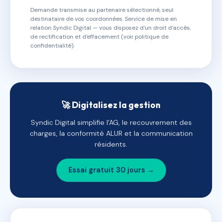
Demande transmise au partenaire sélectionné, seul
destinataire de vos coordonnées. Service de mise en
relation Syndic Digital — vous disposez d'un droit d'accès,
de rectification et d'effacement (voir politique de
confidentialité).
🚀 Digitalisez la gestion
Syndic Digital simplifie l'AG, le recouvrement des
charges, la conformité ALUR et la communication
résidents.
Essai gratuit 30 jours →