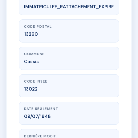
IMMATRICULEE_RATTACHEMENT_EXPIRE
www.vme.plus/AD4645453
LE CASTEL VIEIL
3 pl montmorin
13260 Cassis
CODE POSTAL
13260
COMMUNE
Cassis
CODE INSEE
13022
DATE RÈGLEMENT
09/07/1948
DERNIÈRE MODIF.