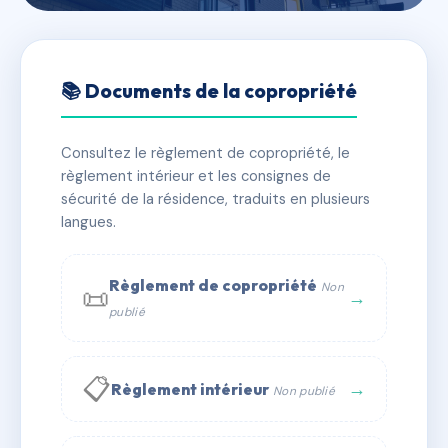
🇫🇷 RFRAD4807319
U SCOGLIU DI MARE
📚 Documents de la copropriété
📍 10 r bonaparte PROPRIANO 20110 PROPRIANO
Consultez le règlement de copropriété, le
✓ Immatriculée
🏠 24 lots
🏗 1 bâtiment(s)
règlement intérieur et les consignes de
sécurité de la résidence, traduits en plusieurs
langues.
📞 Contacter Syndic Digital
💬 WhatsApp
✉ Email
Règlement de copropriété
Non
📜
→
publié
📋
→
Règlement intérieur
Non publié