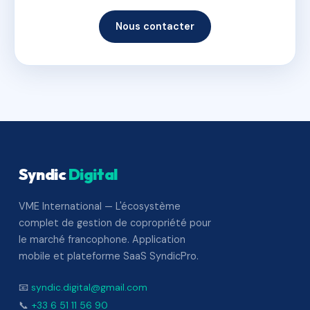
Nous contacter
Syndic
Digital
VME International — L'écosystème
complet de gestion de copropriété pour
le marché francophone. Application
mobile et plateforme SaaS SyndicPro.
📧
syndic.digital@gmail.com
📞
+33 6 51 11 56 90