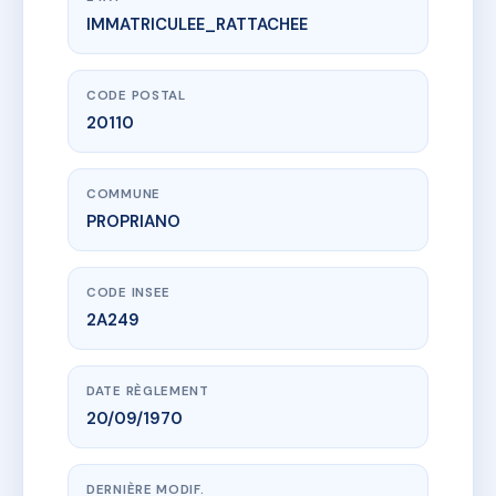
IMMATRICULEE_RATTACHEE
www.vme.plus/AD4807319
U SCOGLIU DI MARE
10 r bonaparte
20110 PROPRIANO
CODE POSTAL
20110
COMMUNE
PROPRIANO
CODE INSEE
2A249
DATE RÈGLEMENT
20/09/1970
DERNIÈRE MODIF.