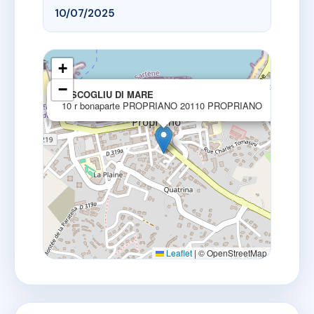
10/07/2025
+
−
×
U SCOGLIU DI MARE
10 r bonaparte PROPRIANO 20110 PROPRIANO
Leaflet
|
© OpenStreetMap