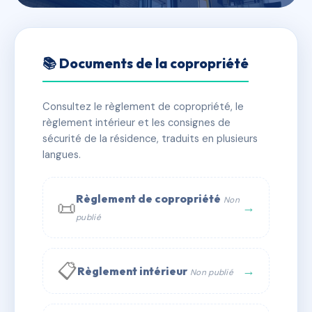
🇫🇷 RFRAD4949715
LA COMEDIE
📚 Documents de la copropriété
📍 1B r de la comedie 27300 Bernay
Consultez le règlement de copropriété, le
✓ Immatriculée
🏠 28 lots
🏗 1 bâtiment(s)
règlement intérieur et les consignes de
sécurité de la résidence, traduits en plusieurs
langues.
📞 Contacter Syndic Digital
💬 WhatsApp
✉ Email
Règlement de copropriété
Non
📜
→
publié
📋
→
Règlement intérieur
Non publié