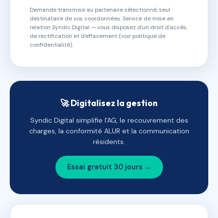
Demande transmise au partenaire sélectionné, seul
destinataire de vos coordonnées. Service de mise en
relation Syndic Digital — vous disposez d'un droit d'accès,
de rectification et d'effacement (voir politique de
confidentialité).
🚀 Digitalisez la gestion
Syndic Digital simplifie l'AG, le recouvrement des
charges, la conformité ALUR et la communication
résidents.
Essai gratuit 30 jours →