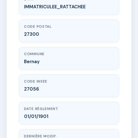
IMMATRICULEE_RATTACHEE
www.vme.plus/AD4949715
LA COMEDIE
1B r de la comedie
27300 Bernay
CODE POSTAL
27300
COMMUNE
Bernay
CODE INSEE
27056
DATE RÈGLEMENT
01/01/1901
DERNIÈRE MODIF.