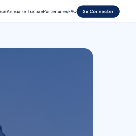
nce
Annuaire Tunisie
Partenaires
FAQ
Se Connecter