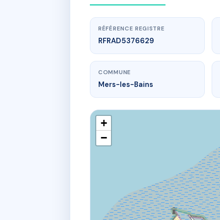
RÉFÉRENCE REGISTRE
RFRAD5376629
COMMUNE
Mers-les-Bains
+
−
w
47 esp du g