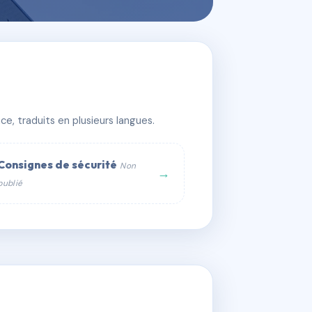
e, traduits en plusieurs langues.
Consignes de sécurité
Non
→
publié
web :
om