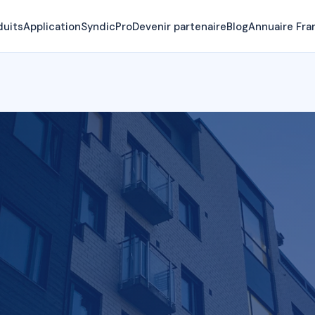
duits
Application
SyndicPro
Devenir partenaire
Blog
Annuaire Fra