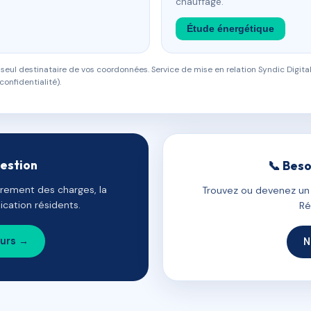
chauffage.
Étude énergétique
eul destinataire de vos coordonnées. Service de mise en relation Syndic Digital
confidentialité).
gestion
📞 Beso
uvrement des charges, la
Trouvez ou devenez un c
cation résidents.
Ré
ours →
N