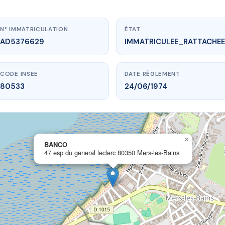
N° IMMATRICULATION
ÉTAT
AD5376629
IMMATRICULEE_RATTACHEE
CODE INSEE
DATE RÈGLEMENT
80533
24/06/1974
×
ww.vme.plus/AD5376629
BANCO
47 esp du general leclerc 80350 Mers-les-Bains
BANCO
eneral leclerc
80350 Mers-les-Bains