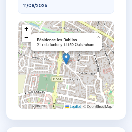
11/06/2025
+
−
×
Résidence les Dahlias
21 r du fonteny 14150 Ouistreham
Leaflet
|
© OpenStreetMap