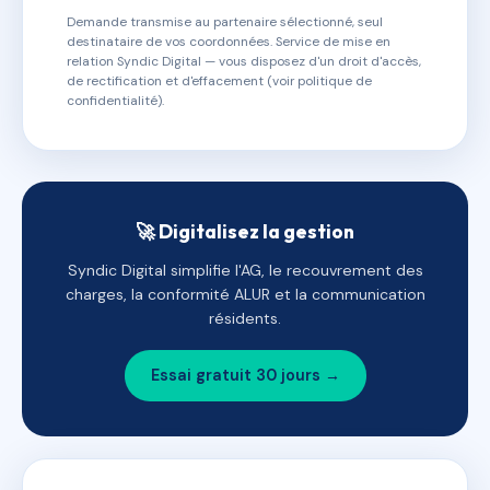
Demande transmise au partenaire sélectionné, seul
destinataire de vos coordonnées. Service de mise en
relation Syndic Digital — vous disposez d'un droit d'accès,
de rectification et d'effacement (voir politique de
confidentialité).
🚀 Digitalisez la gestion
Syndic Digital simplifie l'AG, le recouvrement des
charges, la conformité ALUR et la communication
résidents.
Essai gratuit 30 jours →