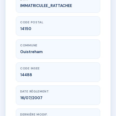
IMMATRICULEE_RATTACHEE
www.vme.plus/AD5530571
Résidence les Dahlias
21 r du fonteny
14150 Ouistreham
CODE POSTAL
14150
COMMUNE
Ouistreham
CODE INSEE
14488
DATE RÈGLEMENT
16/07/2007
DERNIÈRE MODIF.