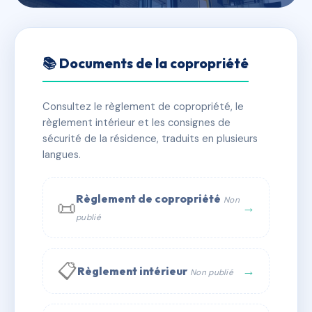
🇫🇷 RFRAD5530571
Résidence les Dahlias
📚 Documents de la copropriété
📍 21 r du fonteny 14150 Ouistreham
Consultez le règlement de copropriété, le
✓ Immatriculée
🏠 20 lots
🏗 1 bâtiment(s)
règlement intérieur et les consignes de
sécurité de la résidence, traduits en plusieurs
langues.
📞 Contacter Syndic Digital
💬 WhatsApp
✉ Email
Règlement de copropriété
Non
📜
→
publié
📋
→
Règlement intérieur
Non publié