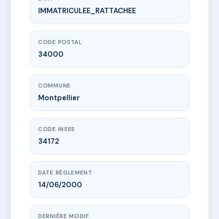
IMMATRICULEE_RATTACHEE
www.vme.plus/AD5535455
11 rue durand
11 r durand
34000 Montpellier
CODE POSTAL
34000
COMMUNE
Montpellier
CODE INSEE
34172
DATE RÈGLEMENT
14/06/2000
DERNIÈRE MODIF.