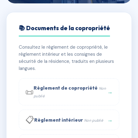
🇫🇷 RFRAD5535455
11 rue durand
📚 Documents de la copropriété
📍 11 r durand 34000 Montpellier
Consultez le règlement de copropriété, le
✓ Immatriculée
🏠 27 lots
🏗 1 bâtiment(s)
règlement intérieur et les consignes de
sécurité de la résidence, traduits en plusieurs
langues.
📞 Contacter Syndic Digital
💬 WhatsApp
✉ Email
Règlement de copropriété
Non
📜
→
publié
📋
→
Règlement intérieur
Non publié