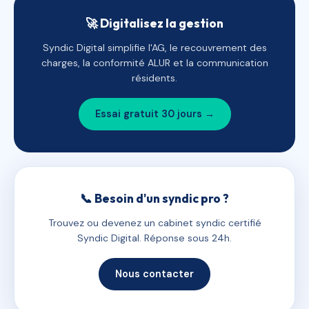
🚀 Digitalisez la gestion
Syndic Digital simplifie l'AG, le recouvrement des
charges, la conformité ALUR et la communication
résidents.
Essai gratuit 30 jours →
📞 Besoin d'un syndic pro ?
Trouvez ou devenez un cabinet syndic certifié
Syndic Digital. Réponse sous 24h.
Nous contacter