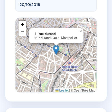
20/10/2018
+
−
×
11 rue durand
11 r durand 34000 Montpellier
Leaflet
|
© OpenStreetMap