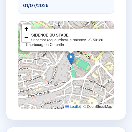
01/07/2025
+
×
RESIDENCE DU STADE
−
118 r carnot (equeurdreville-hainneville) 50120
Cherbourg-en-Cotentin
Leaflet
|
© OpenStreetMap