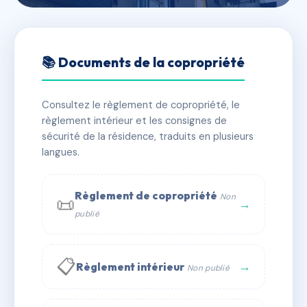
🇫🇷 RFRAD5761325
RESIDENCE DU STADE
📚 Documents de la copropriété
📍 118 r carnot (equeurdreville-hainneville) 50120
Cherbourg-en-Cotentin
Consultez le règlement de copropriété, le
règlement intérieur et les consignes de
✓ Immatriculée
🏠 111 lots
🏗 3 bâtiment(s)
sécurité de la résidence, traduits en plusieurs
langues.
📞 Contacter Syndic Digital
💬 WhatsApp
Règlement de copropriété
Non
📜
✉ Email
→
publié
📋
→
Règlement intérieur
Non publié