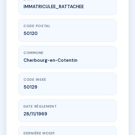
IMMATRICULEE_RATTACHEE
www.vme.plus/AD5761325
RESIDENCE DU STADE
118 r carnot (equeurdreville-hainneville)
50120 Cherbourg-en-Cotentin
CODE POSTAL
50120
COMMUNE
Cherbourg-en-Cotentin
CODE INSEE
50129
DATE RÈGLEMENT
28/11/1969
DERNIÈRE MODIF.