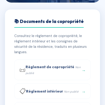
🇫🇷 RFRAD5876008
12 et 14 rue des Maillots
📚 Documents de la copropriété
76200 DIEPPE
Consultez le règlement de copropriété, le
📍 12/14 r des maillots 76370 Dieppe
règlement intérieur et les consignes de
✓ Immatriculée
🏠 9 lots
🏗 1 bâtiment(s)
sécurité de la résidence, traduits en plusieurs
langues.
📞 Contacter Syndic Digital
💬 WhatsApp
Règlement de copropriété
Non
📜
✉ Email
→
publié
📋
→
Règlement intérieur
Non publié