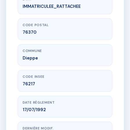
IMMATRICULEE_RATTACHEE
www.vme.plus/AD5876008
12 et 14 rue des Maillots 76200 DIEPPE
12/14 r des maillots
76370 Dieppe
CODE POSTAL
76370
COMMUNE
Dieppe
CODE INSEE
76217
DATE RÈGLEMENT
17/07/1992
DERNIÈRE MODIF.