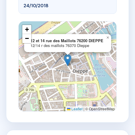
24/10/2018
+
−
×
12 et 14 rue des Maillots 76200 DIEPPE
12/14 r des maillots 76370 Dieppe
Leaflet
|
© OpenStreetMap