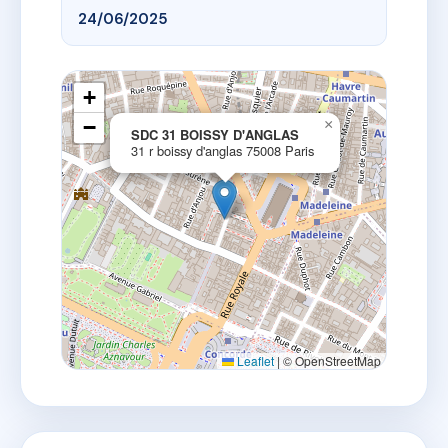
24/06/2025
+
−
×
SDC 31 BOISSY D'ANGLAS
31 r boissy d'anglas 75008 Paris
Leaflet
|
© OpenStreetMap