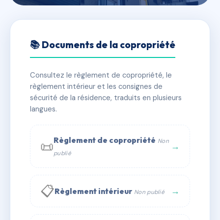
🇫🇷 RFRAD6207245
SDC 31 BOISSY D'ANGLAS
📚 Documents de la copropriété
📍 31 r boissy d'anglas 75008 Paris
Consultez le règlement de copropriété, le
✓ Immatriculée
🏠 39 lots
🏗 2 bâtiment(s)
règlement intérieur et les consignes de
sécurité de la résidence, traduits en plusieurs
langues.
📞 Contacter Syndic Digital
💬 WhatsApp
✉ Email
Règlement de copropriété
Non
📜
→
publié
📋
→
Règlement intérieur
Non publié