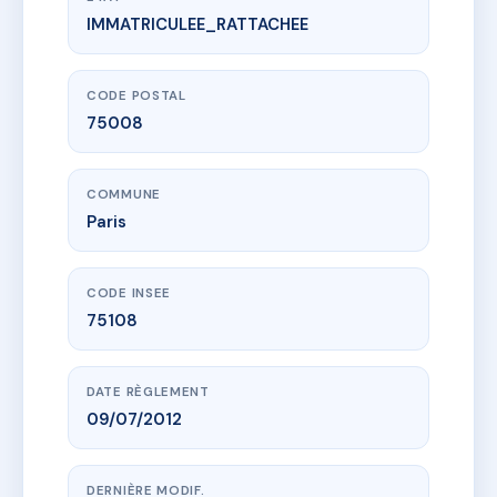
IMMATRICULEE_RATTACHEE
www.vme.plus/AD6207245
SDC 31 BOISSY D'ANGLAS
31 r boissy d'anglas
75008 Paris
CODE POSTAL
75008
COMMUNE
Paris
CODE INSEE
75108
DATE RÈGLEMENT
09/07/2012
DERNIÈRE MODIF.