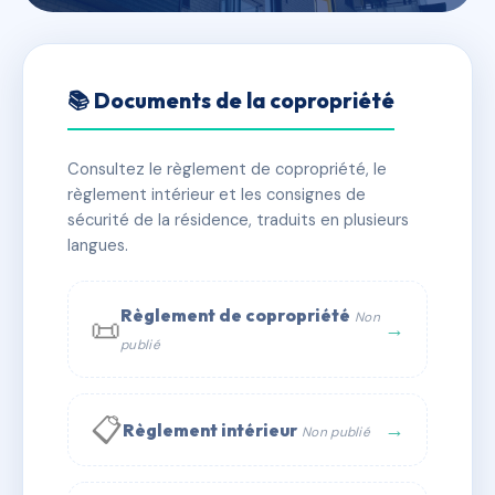
🇫🇷 RFRAD6416549
SDC 12/14 VILLA JULIETTE
📚 Documents de la copropriété
CRETEIL
Consultez le règlement de copropriété, le
📍 12 vla juliette 94000 Créteil
règlement intérieur et les consignes de
✓ Immatriculée
🏠 41 lots
🏗 2 bâtiment(s)
sécurité de la résidence, traduits en plusieurs
langues.
📞 Contacter Syndic Digital
💬 WhatsApp
Règlement de copropriété
Non
📜
✉ Email
→
publié
📋
→
Règlement intérieur
Non publié