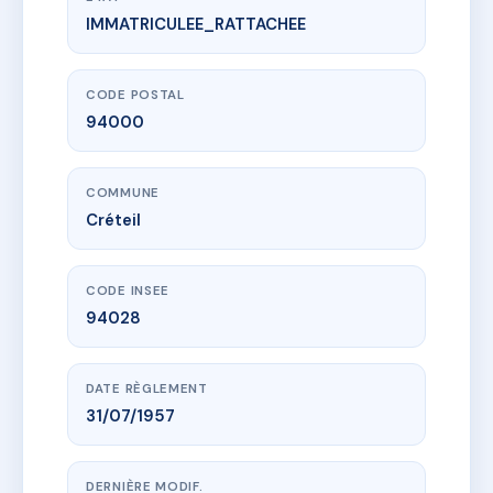
IMMATRICULEE_RATTACHEE
www.vme.plus/AD6416549
SDC 12/14 VILLA JULIETTE CRETEIL
12 vla juliette
94000 Créteil
CODE POSTAL
94000
COMMUNE
Créteil
CODE INSEE
94028
DATE RÈGLEMENT
31/07/1957
DERNIÈRE MODIF.